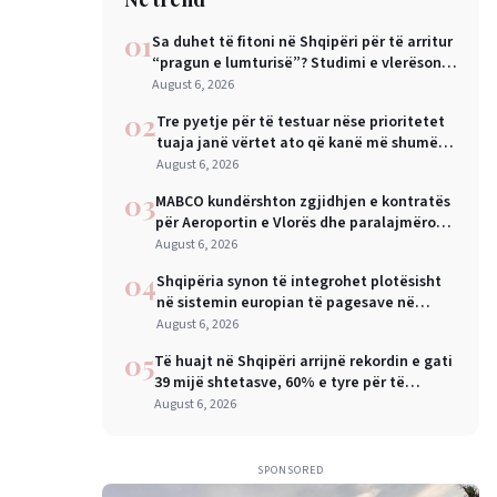
01
Sa duhet të fitoni në Shqipëri për të arritur
“pragun e lumturisë”? Studimi e vlerëson
në 28 mijë dollarë në vit
August 6, 2026
02
Tre pyetje për të testuar nëse prioritetet
tuaja janë vërtet ato që kanë më shumë
rëndësi
August 6, 2026
03
MABCO kundërshton zgjidhjen e kontratës
për Aeroportin e Vlorës dhe paralajmëron
arbitrazh ndërkombëtar
August 6, 2026
04
Shqipëria synon të integrohet plotësisht
në sistemin europian të pagesave në
nëntor, Sejko: Kursime të mëdha për
August 6, 2026
qytetarët dhe bizneset
05
Të huajt në Shqipëri arrijnë rekordin e gati
39 mijë shtetasve, 60% e tyre për të
punuar
August 6, 2026
SPONSORED