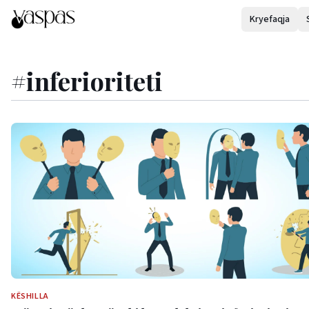
Kryefaqja
#
inferioriteti
KËSHILLA