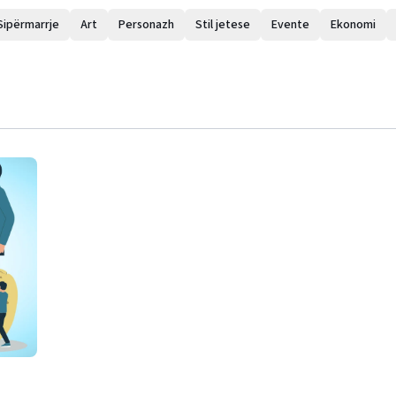
Sipërmarrje
Art
Personazh
Stil jetese
Evente
Ekonomi