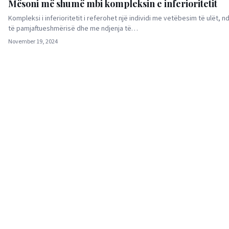
Mësoni më shumë mbi kompleksin e inferioritetit
Kompleksi i inferioritetit i referohet një individi me vetëbesim të ulët, n
të pamjaftueshmërisë dhe me ndjenja të…
November 19, 2024