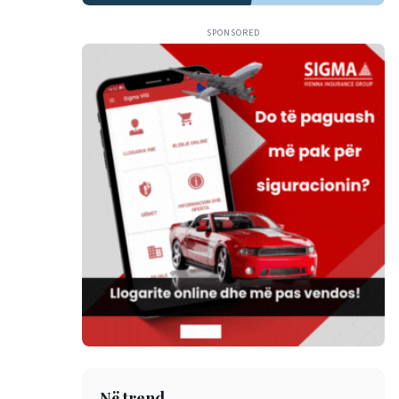
SPONSORED
Në trend