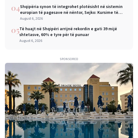
04
Shqipëria synon të integrohet plotësisht në sistemin
europian të pagesave në nëntor, Sejko: Kursime të
mëdha për qytetarët dhe bizneset
August 6, 2026
05
Të huajt në Shqipëri arrijnë rekordin e gati 39 mijë
shtetasve, 60% e tyre për të punuar
August 6, 2026
SPONSORED