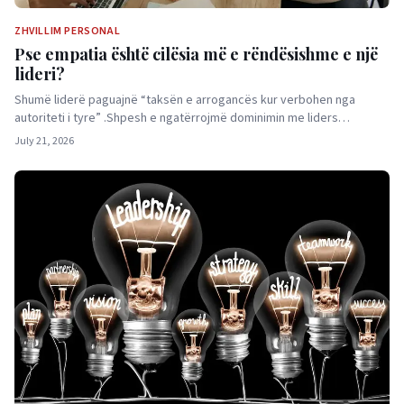
ZHVILLIM PERSONAL
Pse empatia është cilësia më e rëndësishme e një
lideri?
Shumë liderë paguajnë “taksën e arrogancës kur verbohen nga
autoriteti i tyre” .Shpesh e ngatërrojmë dominimin me liders…
July 21, 2026