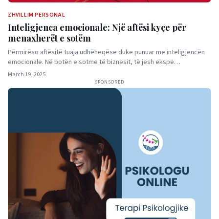
ZHVILLIM PERSONAL
Inteligjenca emocionale: Një aftësi kyçe për
menaxherët e sotëm
Përmirëso aftësitë tuaja udhëheqëse duke punuar me inteligjencën
emocionale. Në botën e sotme të biznesit, të jesh ekspe…
March 19, 2025
SPONSORED