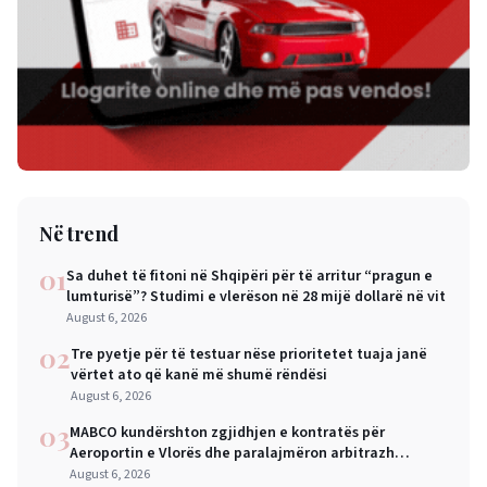
Në trend
01
Sa duhet të fitoni në Shqipëri për të arritur “pragun e
lumturisë”? Studimi e vlerëson në 28 mijë dollarë në vit
August 6, 2026
02
Tre pyetje për të testuar nëse prioritetet tuaja janë
vërtet ato që kanë më shumë rëndësi
August 6, 2026
03
MABCO kundërshton zgjidhjen e kontratës për
Aeroportin e Vlorës dhe paralajmëron arbitrazh
ndërkombëtar
August 6, 2026