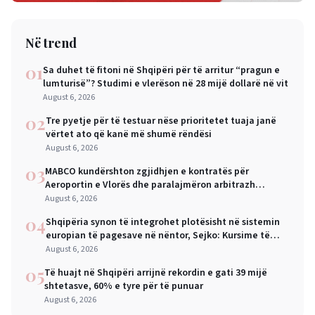
Në trend
01
Sa duhet të fitoni në Shqipëri për të arritur “pragun e
lumturisë”? Studimi e vlerëson në 28 mijë dollarë në vit
August 6, 2026
02
Tre pyetje për të testuar nëse prioritetet tuaja janë
vërtet ato që kanë më shumë rëndësi
August 6, 2026
03
MABCO kundërshton zgjidhjen e kontratës për
Aeroportin e Vlorës dhe paralajmëron arbitrazh
ndërkombëtar
August 6, 2026
04
Shqipëria synon të integrohet plotësisht në sistemin
europian të pagesave në nëntor, Sejko: Kursime të
mëdha për qytetarët dhe bizneset
August 6, 2026
05
Të huajt në Shqipëri arrijnë rekordin e gati 39 mijë
shtetasve, 60% e tyre për të punuar
August 6, 2026