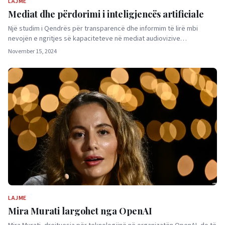
LAJME
Mediat dhe përdorimi i inteligjencës artificiale
Një studim i Qendrës për transparencë dhe informim të lirë mbi
nevojën e ngritjes së kapaciteteve në mediat audiovizive…
November 15, 2024
LAJME
Mira Murati largohet nga OpenAI