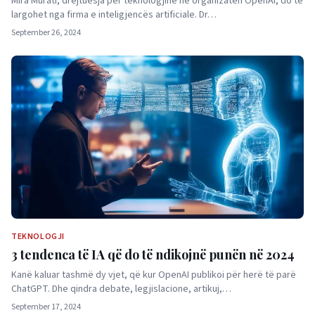
Mira Murati, drejtuesja për teknologjinë në organizatën OpenAI, do të
largohet nga firma e inteligjencës artificiale. Dr…
September 26, 2024
TEKNOLOGJI
3 tendenca të IA që do të ndikojnë punën në 2024
Kanë kaluar tashmë dy vjet, që kur OpenAI publikoi për herë të parë
ChatGPT. Dhe qindra debate, legjislacione, artikuj,…
September 17, 2024