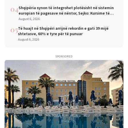
04
Shqipëria synon të integrohet plotësisht në sistemin
europian të pagesave në nëntor, Sejko: Kursime të
mëdha për qytetarët dhe bizneset
August 6, 2026
05
Të huajt në Shqipëri arrijnë rekordin e gati 39 mijë
shtetasve, 60% e tyre për të punuar
August 6, 2026
SPONSORED