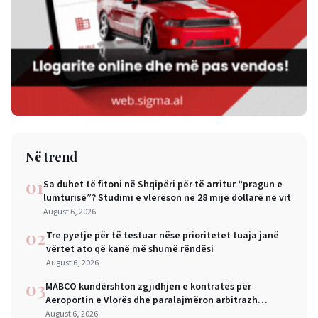
Në trend
01
Sa duhet të fitoni në Shqipëri për të arritur “pragun e
lumturisë”? Studimi e vlerëson në 28 mijë dollarë në vit
August 6, 2026
02
Tre pyetje për të testuar nëse prioritetet tuaja janë
vërtet ato që kanë më shumë rëndësi
August 6, 2026
03
MABCO kundërshton zgjidhjen e kontratës për
Aeroportin e Vlorës dhe paralajmëron arbitrazh
ndërkombëtar
August 6, 2026