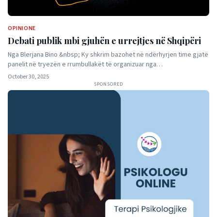
OPINIONE
Debati publik mbi gjuhën e urrejtjes në Shqipëri
Nga Blerjana Bino &nbsp; Ky shkrim bazohet në ndërhyrjen time gjatë
panelit në tryezën e rrumbullakët të organizuar nga…
October 30, 2025
SPONSORED