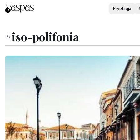
Kryefaqja
#
iso-polifonia