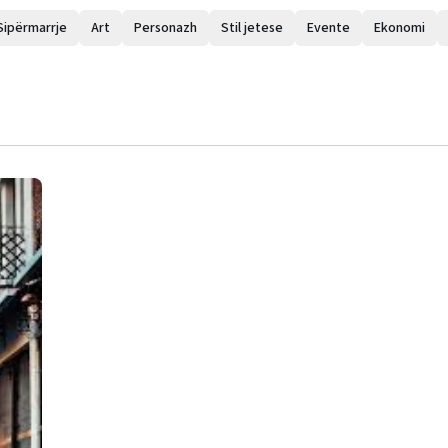
Sipërmarrje
Art
Personazh
Stil jetese
Evente
Ekonomi