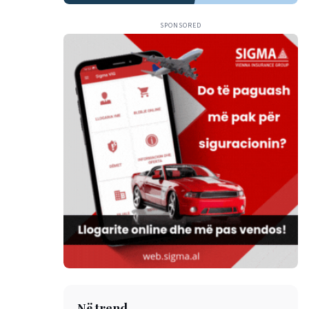
SPONSORED
Në trend