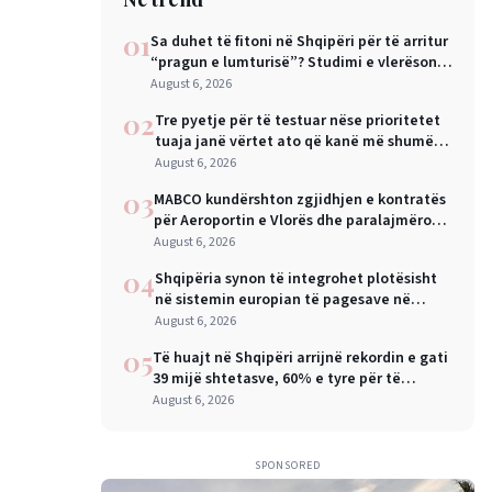
01
Sa duhet të fitoni në Shqipëri për të arritur
“pragun e lumturisë”? Studimi e vlerëson
në 28 mijë dollarë në vit
August 6, 2026
02
Tre pyetje për të testuar nëse prioritetet
tuaja janë vërtet ato që kanë më shumë
rëndësi
August 6, 2026
03
MABCO kundërshton zgjidhjen e kontratës
për Aeroportin e Vlorës dhe paralajmëron
arbitrazh ndërkombëtar
August 6, 2026
04
Shqipëria synon të integrohet plotësisht
në sistemin europian të pagesave në
nëntor, Sejko: Kursime të mëdha për
August 6, 2026
qytetarët dhe bizneset
05
Të huajt në Shqipëri arrijnë rekordin e gati
39 mijë shtetasve, 60% e tyre për të
punuar
August 6, 2026
SPONSORED