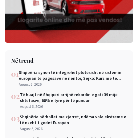
Në trend
01
Shqipëria synon të integrohet plotësisht në sistemin
europian të pagesave në nëntor, Sejko: Kursime të
mëdha për qytetarët dhe bizneset
August 6, 2026
02
Të huajt në Shqipëri arrijnë rekordin e gati 39 mijë
shtetasve, 60% e tyre për të punuar
August 6, 2026
03
Shqipëria përballet me zjarret, ndërsa vala ekstreme e
të nxehtit godet Europën
August 5, 2026