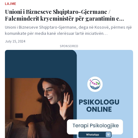
LAJME
Unioni i Bizneseve Shqiptaro-Gjermane /
Faleminderit kryeministër për garantimin e
kredive për biznesmenët nga diaspora
Unioni i Bizneseve Shqiptaro-Gjermane, dega në Kosovë, përmes një
komunikate për media kanë vlerësuar lartë iniciativën…
July 15, 2024
SPONSORED