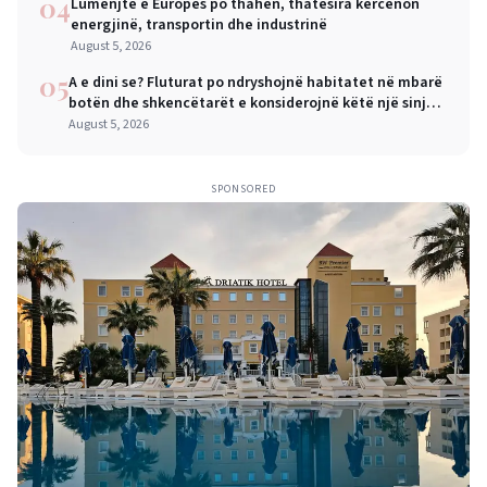
04
Lumenjtë e Europës po thahen, thatësira kërcënon
energjinë, transportin dhe industrinë
August 5, 2026
05
A e dini se? Fluturat po ndryshojnë habitatet në mbarë
botën dhe shkencëtarët e konsiderojnë këtë një sinjal
alarmi
August 5, 2026
SPONSORED