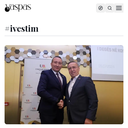
#
ivestim