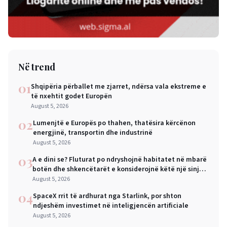
Në trend
01
Shqipëria përballet me zjarret, ndërsa vala ekstreme e
të nxehtit godet Europën
August 5, 2026
02
Lumenjtë e Europës po thahen, thatësira kërcënon
energjinë, transportin dhe industrinë
August 5, 2026
03
A e dini se? Fluturat po ndryshojnë habitatet në mbarë
botën dhe shkencëtarët e konsiderojnë këtë një sinjal
alarmi
August 5, 2026
04
SpaceX rrit të ardhurat nga Starlink, por shton
ndjeshëm investimet në inteligjencën artificiale
August 5, 2026