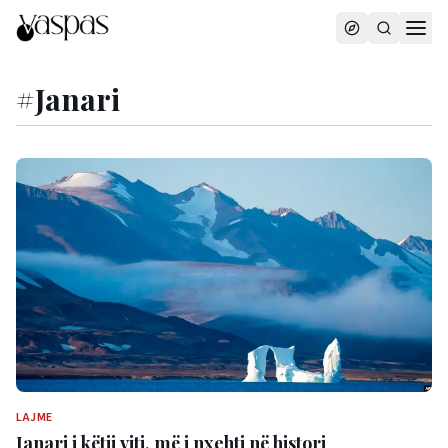
#
Janari
LAJME
Janari i këtij viti, më i nxehti në histori