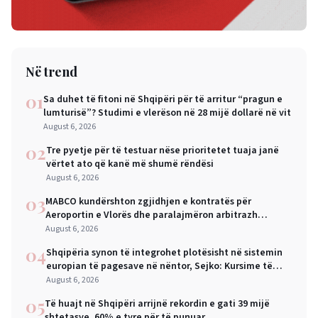
Në trend
01
Sa duhet të fitoni në Shqipëri për të arritur “pragun e
lumturisë”? Studimi e vlerëson në 28 mijë dollarë në vit
August 6, 2026
02
Tre pyetje për të testuar nëse prioritetet tuaja janë
vërtet ato që kanë më shumë rëndësi
August 6, 2026
03
MABCO kundërshton zgjidhjen e kontratës për
Aeroportin e Vlorës dhe paralajmëron arbitrazh
ndërkombëtar
August 6, 2026
04
Shqipëria synon të integrohet plotësisht në sistemin
europian të pagesave në nëntor, Sejko: Kursime të
mëdha për qytetarët dhe bizneset
August 6, 2026
05
Të huajt në Shqipëri arrijnë rekordin e gati 39 mijë
shtetasve, 60% e tyre për të punuar