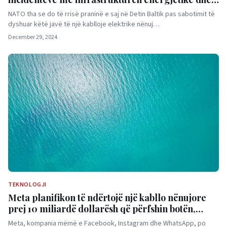
kabllot e internetit
NATO tha se do të rrisë praninë e saj në Detin Baltik pas sabotimit të
dyshuar këtë javë të një kablloje elektrike nënuj…
December 29, 2024
TEKNOLOGJI
Meta planifikon të ndërtojë një kabllo nënujore
prej 10 miliardë dollarësh që përfshin botën,
thonë burimet
Meta, kompania mëmë e Facebook, Instagram dhe WhatsApp, po