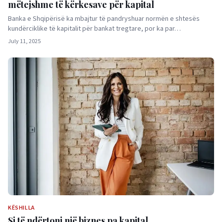
mëtejshme të kërkesave për kapital
Banka e Shqipërisë ka mbajtur të pandryshuar normën e shtesës
kundërciklike të kapitalit për bankat tregtare, por ka par…
July 11, 2025
KËSHILLA
Si të ndërtoni një biznes pa kapital