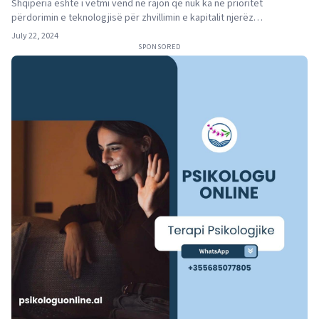
Shqipëria është i vetmi vend në rajon që nuk ka në prioritet
përdorimin e teknologjisë për zhvillimin e kapitalit njerëz…
July 22, 2024
SPONSORED