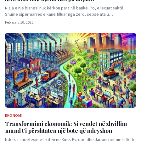
Nisja e një biznesi nuk kërkon para në bankë. Po, e lexuat saktë.
Shumë sipërmarrës e kanë filluar nga zero, sepse ata u…
February 10, 2025
EKONOMI
Transformimi ekonomik: Si vendet në zhvillim
mund t’i përshtaten një bote që ndryshon
Ndërsa shqetësimet rriten në Kinë, Evropë dhe Japoni për një luftë të