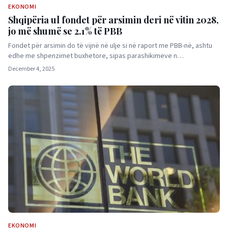
EKONOMI
Shqipëria ul fondet për arsimin deri në vitin 2028,
jo më shumë se 2.1% të PBB
Fondet për arsimin do të vijnë në ulje si në raport me PBB-në, ashtu
edhe me shpenzimet buxhetore, sipas parashikimeve n…
December 4, 2025
EKONOMI