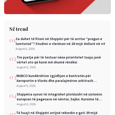
Në trend
01
Sa duhet të fitoni në Shqipëri për të arritur “pragun e
lumturisë”? Studimi e vlerëson në 28 mijë dollarë në vit
August 6, 2026
02
Tre pyetje për të testuar nëse prioritetet tuaja janë
vërtet ato që kanë më shumë rëndësi
August 6, 2026
03
MABCO kundërshton zgjidhjen e kontratës për
Aeroportin e Vlorës dhe paralajmëron arbitrazh
ndërkombëtar
August 6, 2026
04
Shqipëria synon të integrohet plotësisht në sistemin
europian të pagesave në nëntor, Sejko: Kursime të
mëdha për qytetarët dhe bizneset
August 6, 2026
05
Të huajt në Shqipëri arrijnë rekordin e gati 39 mijë