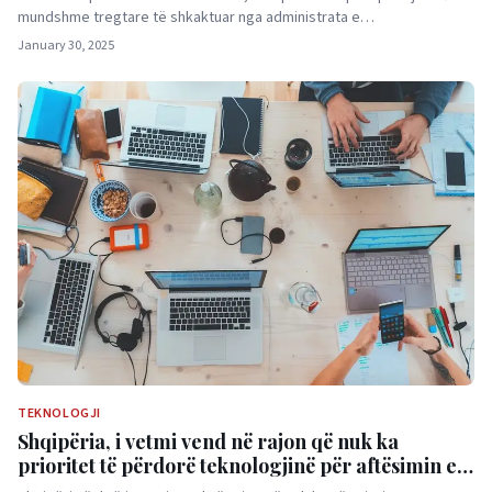
mundshme tregtare të shkaktuar nga administrata e…
January 30, 2025
TEKNOLOGJI
Shqipëria, i vetmi vend në rajon që nuk ka
prioritet të përdorë teknologjinë për aftësimin e
njerëzve