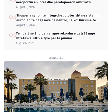
Aeroportin e Vlorës dhe paralajmëron arbitrazh
ndërkombëtar
August 6, 2026
04
Shqipëria synon të integrohet plotësisht në sistemin
europian të pagesave në nëntor, Sejko: Kursime të
mëdha për qytetarët dhe bizneset
August 6, 2026
05
Të huajt në Shqipëri arrijnë rekordin e gati 39 mijë
shtetasve, 60% e tyre për të punuar
August 6, 2026
SPONSORED