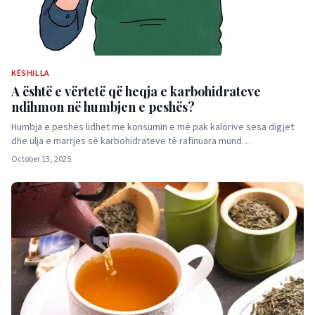
KËSHILLA
A është e vërtetë që heqja e karbohidrateve
ndihmon në humbjen e peshës?
Humbja e peshës lidhet me konsumin e më pak kalorive sesa digjet
dhe ulja e marrjes së karbohidrateve të rafinuara mund…
October 13, 2025