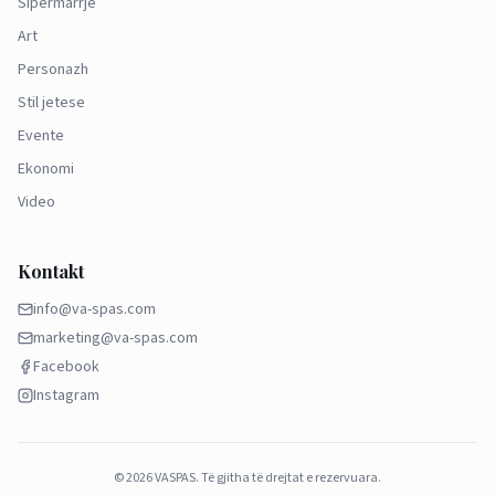
Sipërmarrje
Art
Personazh
Stil jetese
Evente
Ekonomi
Video
Kontakt
info@va-spas.com
marketing@va-spas.com
Facebook
Instagram
©
2026
VASPAS.
Të gjitha të drejtat e rezervuara.