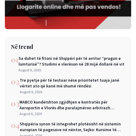
Në trend
01
Sa duhet të fitoni në Shqipëri për të arritur “pragun e
lumturisë”? Studimi e vlerëson në 28 mijë dollarë në vit
August 6, 2026
02
Tre pyetje për të testuar nëse prioritetet tuaja janë
vërtet ato që kanë më shumë rëndësi
August 6, 2026
03
MABCO kundërshton zgjidhjen e kontratës për
Aeroportin e Vlorës dhe paralajmëron arbitrazh
ndërkombëtar
August 6, 2026
04
Shqipëria synon të integrohet plotësisht në sistemin
europian të pagesave në nëntor, Sejko: Kursime të
mëdha për qytetarët dhe bizneset
August 6, 2026