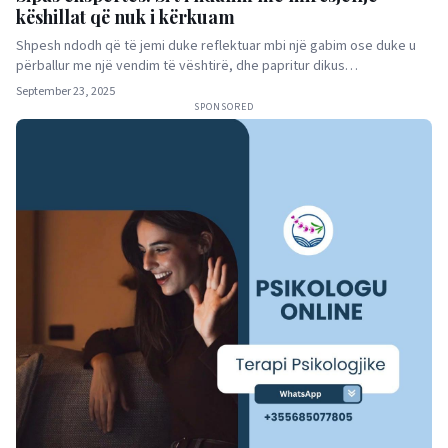
këshillat që nuk i kërkuam
Shpesh ndodh që të jemi duke reflektuar mbi një gabim ose duke u
përballur me një vendim të vështirë, dhe papritur dikus…
September 23, 2025
SPONSORED