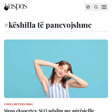
#
këshilla të panevojshme
ZHVILLIM PERSONAL
Sipas ekspertes: Si t’i ndalim me mirësjellje