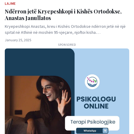
LAJME
Ndërron jetë Kryepeshkopi i Kishës Ortodokse,
Anastas Janullatos
Kryepeshkopi Anastas, kreu i Kishës Ortodokse ndërron jetë në një
spital në Athinë në moshën 95-vjeçare, njoftoi kisha.…
January 25, 2025
SPONSORED