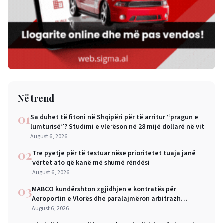
Në trend
01
Sa duhet të fitoni në Shqipëri për të arritur “pragun e
lumturisë”? Studimi e vlerëson në 28 mijë dollarë në vit
August 6, 2026
02
Tre pyetje për të testuar nëse prioritetet tuaja janë
vërtet ato që kanë më shumë rëndësi
August 6, 2026
03
MABCO kundërshton zgjidhjen e kontratës për
Aeroportin e Vlorës dhe paralajmëron arbitrazh
ndërkombëtar
August 6, 2026