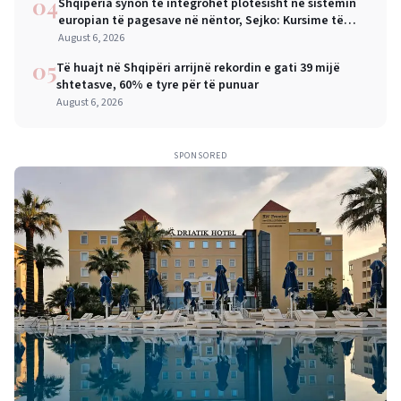
04
Shqipëria synon të integrohet plotësisht në sistemin
europian të pagesave në nëntor, Sejko: Kursime të
mëdha për qytetarët dhe bizneset
August 6, 2026
05
Të huajt në Shqipëri arrijnë rekordin e gati 39 mijë
shtetasve, 60% e tyre për të punuar
August 6, 2026
SPONSORED