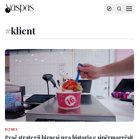
#
klient
BIZNES
Pesë strategji biznesi nga historia e sipërmarrësit