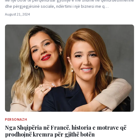
Në një botë të përqendruar gjithnjë e më shumë në qëndrueshmërinë
dhe përgjegjësinë sociale, ndërtimi i një biznesi me q…
August 21, 2024
PERSONAZH
Nga Shqipëria në Francë, historia e motrave që
prodhojnë kremra për gjithë botën