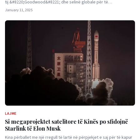
tij &#8220;Goodwood&#8221; dhe selinë globale për të…
January 11, 2025
LAJME
Si megaprojektet satelitore të Kinës po sfidojnë
Starlink të Elon Musk
Kina përballet me një rregull të lartë në përpjekjet e saj për të kapur