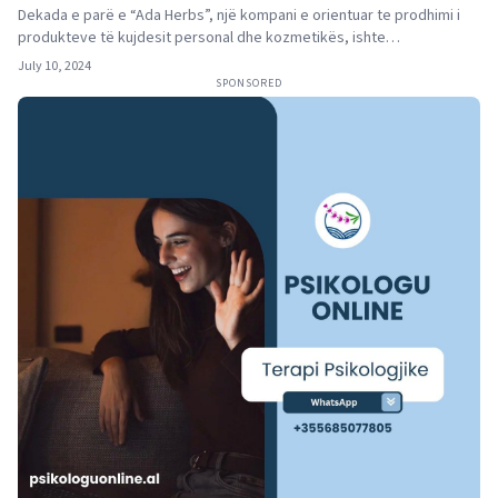
Dekada e parë e “Ada Herbs”, një kompani e orientuar te prodhimi i
produkteve të kujdesit personal dhe kozmetikës, ishte…
July 10, 2024
SPONSORED