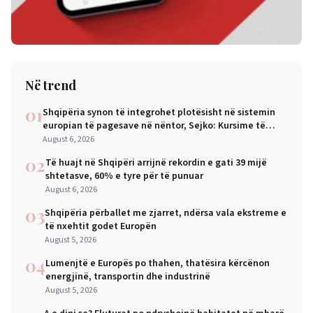
Në trend
01
Shqipëria synon të integrohet plotësisht në sistemin
europian të pagesave në nëntor, Sejko: Kursime të
mëdha për qytetarët dhe bizneset
August 6, 2026
02
Të huajt në Shqipëri arrijnë rekordin e gati 39 mijë
shtetasve, 60% e tyre për të punuar
August 6, 2026
03
Shqipëria përballet me zjarret, ndërsa vala ekstreme e
të nxehtit godet Europën
August 5, 2026
04
Lumenjtë e Europës po thahen, thatësira kërcënon
energjinë, transportin dhe industrinë
August 5, 2026