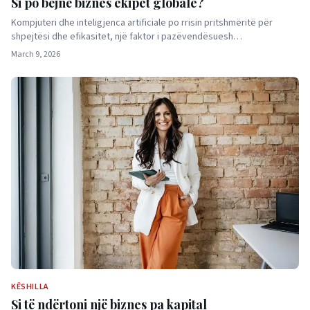
Si po bëjnë biznes ekipet globale?
Kompjuteri dhe inteligjenca artificiale po rrisin pritshmëritë për
shpejtësi dhe efikasitet, një faktor i pazëvendësuesh…
March 9, 2026
KËSHILLA
Si të ndërtoni një biznes pa kapital