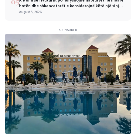
05
A e dini se? Fluturat po ndryshojnë habitatet në mbarë
botën dhe shkencëtarët e konsiderojnë këtë një sinjal
alarmi
August 5, 2026
SPONSORED