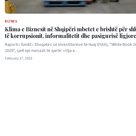
BIZNES
Klima e Biznesit në Shqipëri mbetet e brishtë për sh
të korrupsionit, informalitetit dhe pasigurisë ligjor
Raporti i fundit i Shoqatës së Investitorëve të Huaj (FIAA), “White Book 
2029”, sjell një mesazh të qartë: rritja e…
February 17, 2026