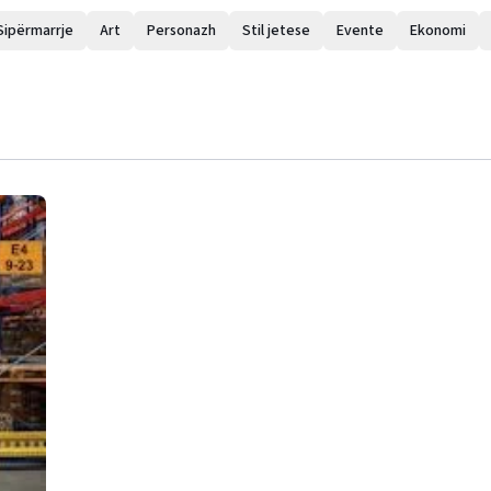
Sipërmarrje
Art
Personazh
Stil jetese
Evente
Ekonomi