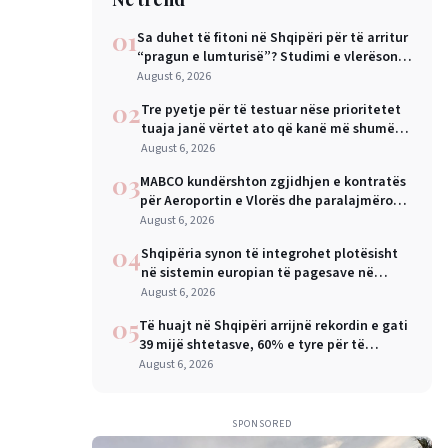
01
Sa duhet të fitoni në Shqipëri për të arritur
“pragun e lumturisë”? Studimi e vlerëson
në 28 mijë dollarë në vit
August 6, 2026
02
Tre pyetje për të testuar nëse prioritetet
tuaja janë vërtet ato që kanë më shumë
rëndësi
August 6, 2026
03
MABCO kundërshton zgjidhjen e kontratës
për Aeroportin e Vlorës dhe paralajmëron
arbitrazh ndërkombëtar
August 6, 2026
04
Shqipëria synon të integrohet plotësisht
në sistemin europian të pagesave në
nëntor, Sejko: Kursime të mëdha për
August 6, 2026
qytetarët dhe bizneset
05
Të huajt në Shqipëri arrijnë rekordin e gati
39 mijë shtetasve, 60% e tyre për të
punuar
August 6, 2026
SPONSORED