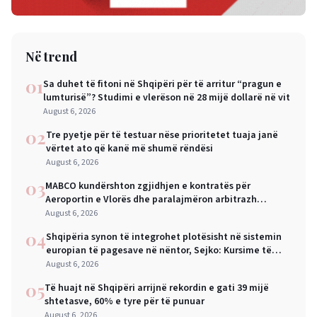
Në trend
01
Sa duhet të fitoni në Shqipëri për të arritur “pragun e
lumturisë”? Studimi e vlerëson në 28 mijë dollarë në vit
August 6, 2026
02
Tre pyetje për të testuar nëse prioritetet tuaja janë
vërtet ato që kanë më shumë rëndësi
August 6, 2026
03
MABCO kundërshton zgjidhjen e kontratës për
Aeroportin e Vlorës dhe paralajmëron arbitrazh
ndërkombëtar
August 6, 2026
04
Shqipëria synon të integrohet plotësisht në sistemin
europian të pagesave në nëntor, Sejko: Kursime të
mëdha për qytetarët dhe bizneset
August 6, 2026
05
Të huajt në Shqipëri arrijnë rekordin e gati 39 mijë
shtetasve, 60% e tyre për të punuar
August 6, 2026