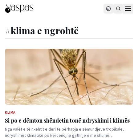
#
klima e ngrohtë
KLIMA
Si po e dëmton shëndetin tonë ndryshimi i klimës
Nga valët e të nxehtit e deri te përhapja e sëmundjeve tropikale,
ndryshimet klimatike po kërcënojnë gjithnjë e më shumë…