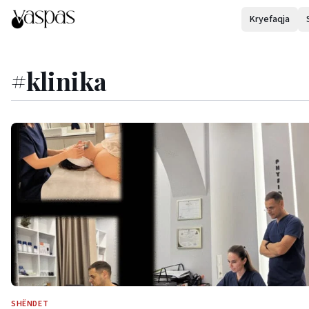
Kryefaqja
#
klinika
SHËNDET