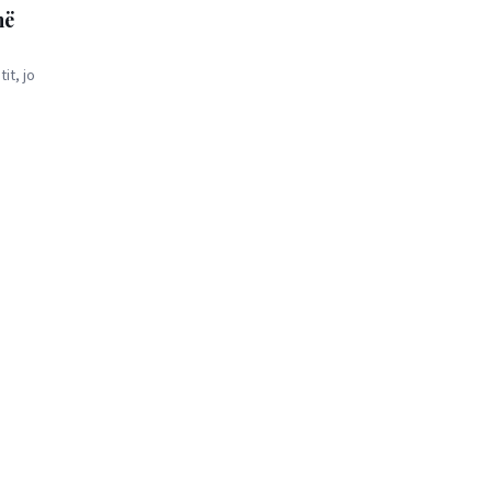
në
it, jo