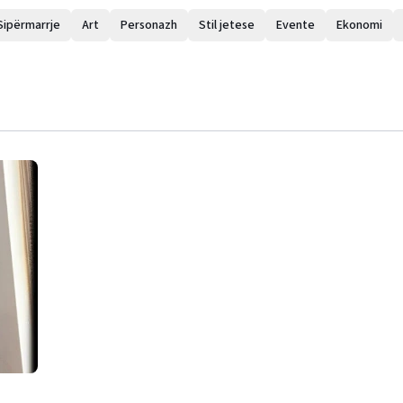
Sipërmarrje
Art
Personazh
Stil jetese
Evente
Ekonomi