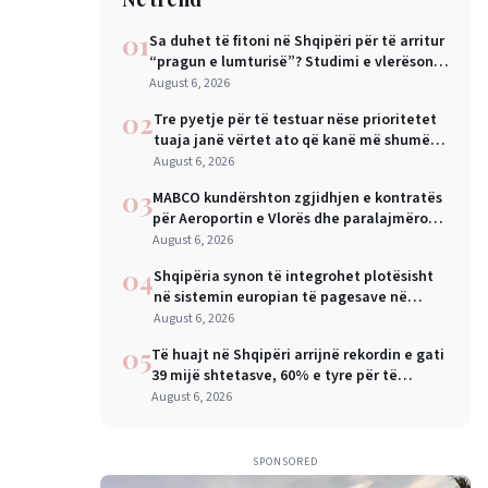
01
Sa duhet të fitoni në Shqipëri për të arritur
“pragun e lumturisë”? Studimi e vlerëson
në 28 mijë dollarë në vit
August 6, 2026
02
Tre pyetje për të testuar nëse prioritetet
tuaja janë vërtet ato që kanë më shumë
rëndësi
August 6, 2026
03
MABCO kundërshton zgjidhjen e kontratës
për Aeroportin e Vlorës dhe paralajmëron
arbitrazh ndërkombëtar
August 6, 2026
04
Shqipëria synon të integrohet plotësisht
në sistemin europian të pagesave në
nëntor, Sejko: Kursime të mëdha për
August 6, 2026
qytetarët dhe bizneset
05
Të huajt në Shqipëri arrijnë rekordin e gati
39 mijë shtetasve, 60% e tyre për të
punuar
August 6, 2026
SPONSORED