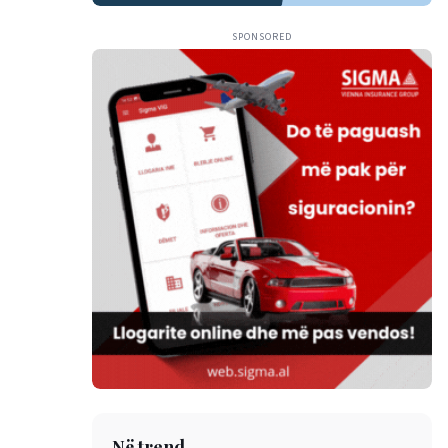
SPONSORED
Në trend