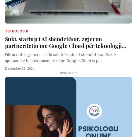
TEKNOLOGJI
Suki, startup i AI shëndetësor, zgjeron
partneritetin me Google Cloud për teknologji
ndihmëse për mjekët
Fillimi i inteligjencës artificiale të kujdesit shëndetësor Suki ka
njoftuar një bashkëpunim të ri me Google Cloud si pj…
December 22, 2024
SPONSORED