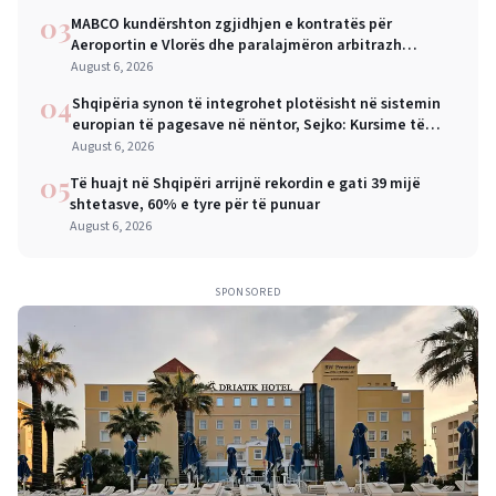
03
MABCO kundërshton zgjidhjen e kontratës për
Aeroportin e Vlorës dhe paralajmëron arbitrazh
ndërkombëtar
August 6, 2026
04
Shqipëria synon të integrohet plotësisht në sistemin
europian të pagesave në nëntor, Sejko: Kursime të
mëdha për qytetarët dhe bizneset
August 6, 2026
05
Të huajt në Shqipëri arrijnë rekordin e gati 39 mijë
shtetasve, 60% e tyre për të punuar
August 6, 2026
SPONSORED