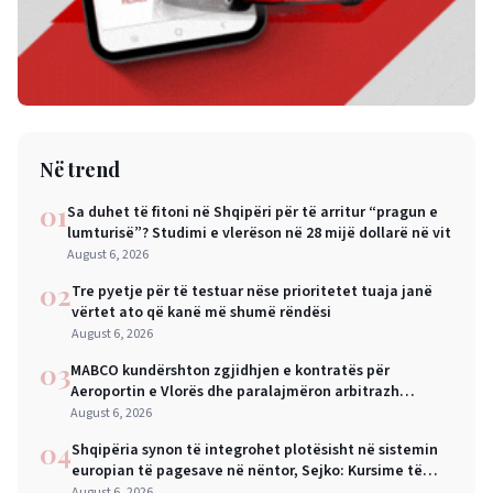
Në trend
01
Sa duhet të fitoni në Shqipëri për të arritur “pragun e
lumturisë”? Studimi e vlerëson në 28 mijë dollarë në vit
August 6, 2026
02
Tre pyetje për të testuar nëse prioritetet tuaja janë
vërtet ato që kanë më shumë rëndësi
August 6, 2026
03
MABCO kundërshton zgjidhjen e kontratës për
Aeroportin e Vlorës dhe paralajmëron arbitrazh
ndërkombëtar
August 6, 2026
04
Shqipëria synon të integrohet plotësisht në sistemin
europian të pagesave në nëntor, Sejko: Kursime të
mëdha për qytetarët dhe bizneset
August 6, 2026