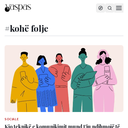
#
kohë folje
SOCIALE
Kjo teknikë e komunikimit mund t’ju ndihmojë të