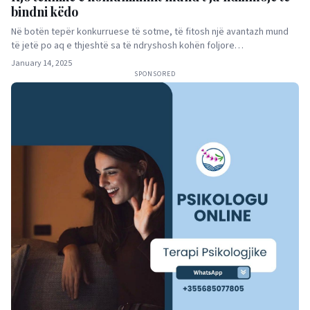
bindni këdo
Në botën tepër konkurruese të sotme, të fitosh një avantazh mund
të jetë po aq e thjeshtë sa të ndryshosh kohën foljore…
January 14, 2025
SPONSORED