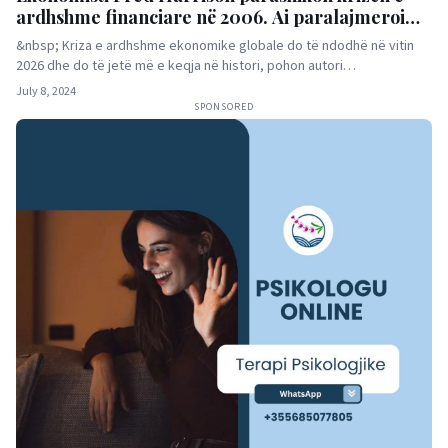
ardhshme financiare në 2006. Ai paralajmeroi
edhe krizen e vitit 2008
&nbsp; Kriza e ardhshme ekonomike globale do të ndodhë në vitin
2026 dhe do të jetë më e keqja në histori, pohon autori…
July 8, 2024
SPONSORED