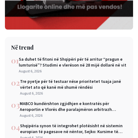
Në trend
01
Sa duhet të fitoni në Shqipëri për të arritur “pragun e
lumturisë”? Studimi e vlerëson në 28 mijë dollarë në vit
August 6, 2026
02
Tre pyetje për të testuar nëse prioritetet tuaja janë
vërtet ato që kanë më shumë rëndësi
August 6, 2026
03
MABCO kundërshton zgjidhjen e kontratës për
Aeroportin e Vlorës dhe paralajmëron arbitrazh
ndërkombëtar
August 6, 2026
04
Shqipëria synon të integrohet plotësisht në sistemin
europian të pagesave në nëntor, Sejko: Kursime të
mëdha për qytetarët dhe bizneset
August 6, 2026