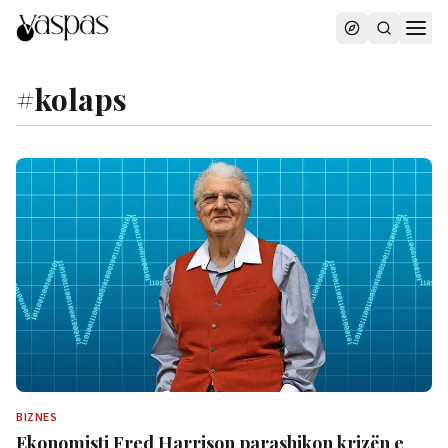
#
kolaps
BIZNES
Ekonomisti Fred Harrison parashikon krizën e