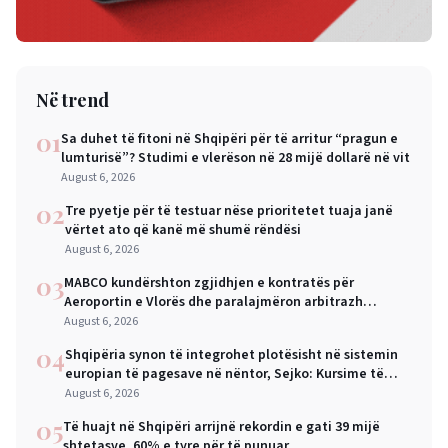
Në trend
01
Sa duhet të fitoni në Shqipëri për të arritur “pragun e
lumturisë”? Studimi e vlerëson në 28 mijë dollarë në vit
August 6, 2026
02
Tre pyetje për të testuar nëse prioritetet tuaja janë
vërtet ato që kanë më shumë rëndësi
August 6, 2026
03
MABCO kundërshton zgjidhjen e kontratës për
Aeroportin e Vlorës dhe paralajmëron arbitrazh
ndërkombëtar
August 6, 2026
04
Shqipëria synon të integrohet plotësisht në sistemin
europian të pagesave në nëntor, Sejko: Kursime të
mëdha për qytetarët dhe bizneset
August 6, 2026
05
Të huajt në Shqipëri arrijnë rekordin e gati 39 mijë
shtetasve, 60% e tyre për të punuar