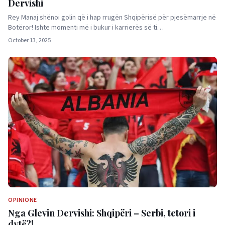
Dervishi
Rey Manaj shënoi golin që i hap rrugën Shqipërisë për pjesëmarrje në
Botëror! Ishte momenti më i bukur i karrierës së ti…
October 13, 2025
OPINIONE
Nga Glevin Dervishi: Shqipëri – Serbi, tetori i
dytë?!