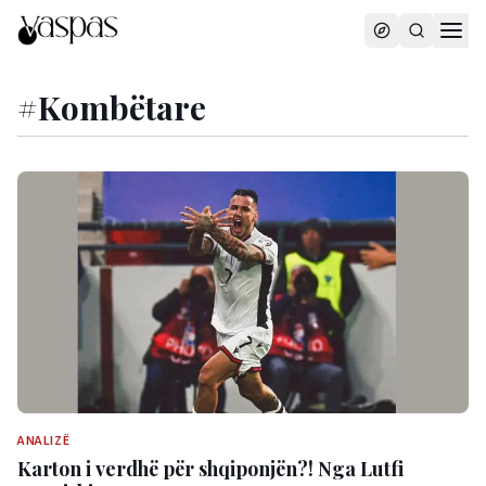
#
Kombëtare
ANALIZË
Karton i verdhë për shqiponjën?! Nga Lutfi