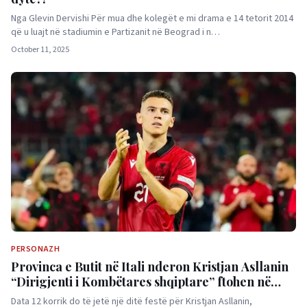
Nga Glevin Dervishi Për mua dhe kolegët e mi drama e 14 tetorit 2014
që u luajt në stadiumin e Partizanit në Beograd i n…
October 11, 2025
PERSONAZH
Provinca e Butit në Itali nderon Kristjan Asllanin
“Dirigjenti i Kombëtares shqiptare” ftohen në
festë të gjithë shqipëtarët aty
Data 12 korrik do të jetë një ditë festë për Kristjan Asllanin,