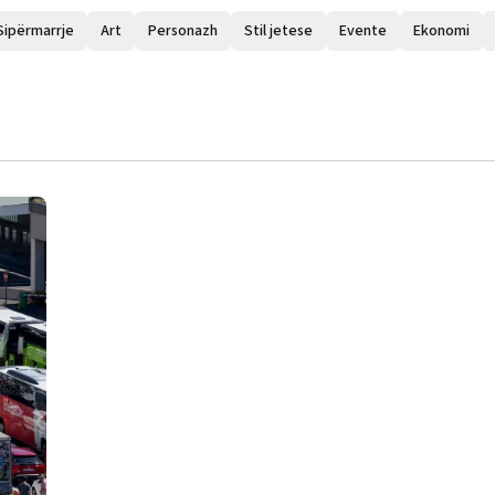
Sipërmarrje
Art
Personazh
Stil jetese
Evente
Ekonomi