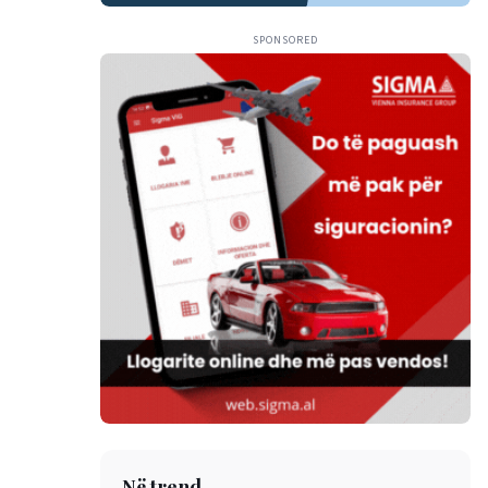
SPONSORED
Në trend