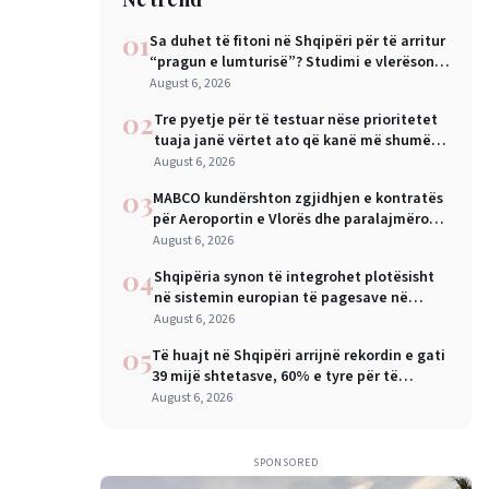
01
Sa duhet të fitoni në Shqipëri për të arritur
“pragun e lumturisë”? Studimi e vlerëson
në 28 mijë dollarë në vit
August 6, 2026
02
Tre pyetje për të testuar nëse prioritetet
tuaja janë vërtet ato që kanë më shumë
rëndësi
August 6, 2026
03
MABCO kundërshton zgjidhjen e kontratës
për Aeroportin e Vlorës dhe paralajmëron
arbitrazh ndërkombëtar
August 6, 2026
04
Shqipëria synon të integrohet plotësisht
në sistemin europian të pagesave në
nëntor, Sejko: Kursime të mëdha për
August 6, 2026
qytetarët dhe bizneset
05
Të huajt në Shqipëri arrijnë rekordin e gati
39 mijë shtetasve, 60% e tyre për të
punuar
August 6, 2026
SPONSORED