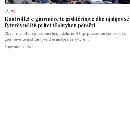
LAJME
Kontrollet e gjurmëve të gishtërinjve dhe njohjes së
fytyrës në BE pritet të shtyhen përsëri
Zbatimi i plotë i një sistemi hyrje-dalje në BE që prezanton kontrollet e
gjurmëve të gishtërinjve dhe njohjes së fytyrë…
September 17, 2024