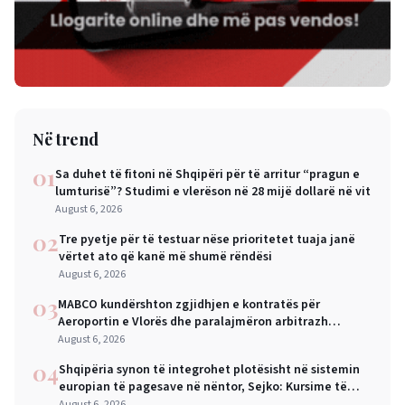
Në trend
01
Sa duhet të fitoni në Shqipëri për të arritur “pragun e
lumturisë”? Studimi e vlerëson në 28 mijë dollarë në vit
August 6, 2026
02
Tre pyetje për të testuar nëse prioritetet tuaja janë
vërtet ato që kanë më shumë rëndësi
August 6, 2026
03
MABCO kundërshton zgjidhjen e kontratës për
Aeroportin e Vlorës dhe paralajmëron arbitrazh
ndërkombëtar
August 6, 2026
04
Shqipëria synon të integrohet plotësisht në sistemin
europian të pagesave në nëntor, Sejko: Kursime të
mëdha për qytetarët dhe bizneset
August 6, 2026