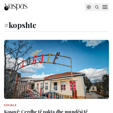
#
kopshte
SOCIALE
Kosovë: Çerdhe të pakta dhe mundësi të