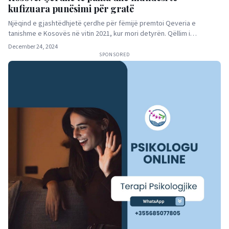
kufizuara punësimi për gratë
Njëqind e gjashtëdhjetë çerdhe për fëmijë premtoi Qeveria e
tanishme e Kosovës në vitin 2021, kur mori detyrën. Qëllim i…
December 24, 2024
SPONSORED