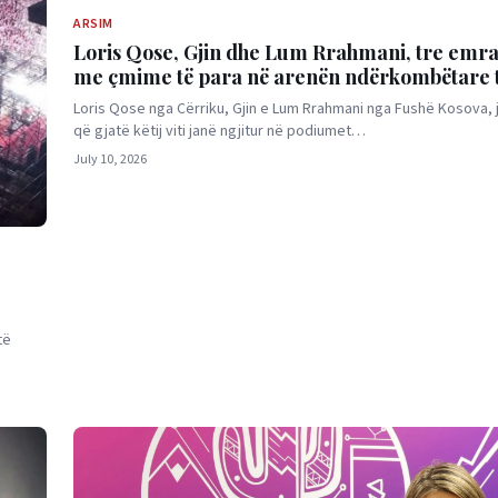
ARSIM
Loris Qose, Gjin dhe Lum Rrahmani, tre emra
me çmime të para në arenën ndërkombëtare 
dhe teknologjisë
Loris Qose nga Cërriku, Gjin e Lum Rrahmani nga Fushë Kosova, 
që gjatë këtij viti janë ngjitur në podiumet…
July 10, 2026
të