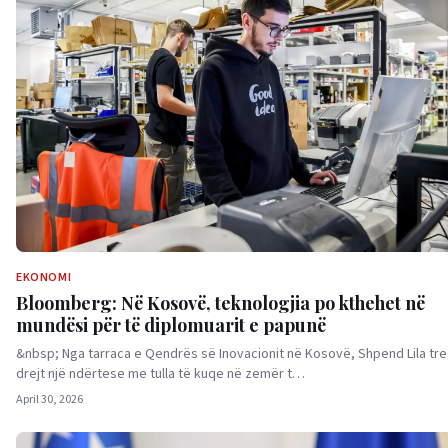
EKONOMI
Bloomberg: Në Kosovë, teknologjia po kthehet në
mundësi për të diplomuarit e papunë
&nbsp; Nga tarraca e Qendrës së Inovacionit në Kosovë, Shpend Lila tr
drejt një ndërtese me tulla të kuqe në zemër t…
April 30, 2026