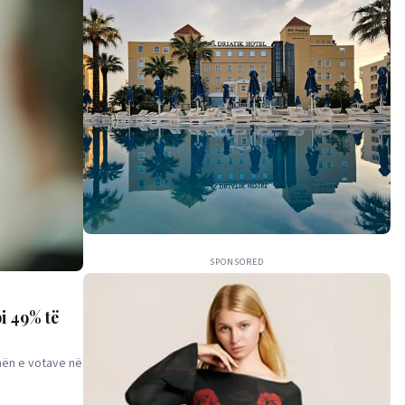
SPONSORED
i 49% të
smën e votave në