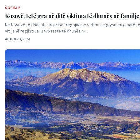
SOCIALE
Kosovë, tetë gra në ditë viktima të dhunës në familje
Në Kosovë të dhënat e policisë tregojnë se vetëm në gjysmën e parë të 
viti janë regjistruar 1475 raste të dhunës n…
August 29, 2024