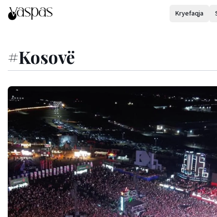
Kryefaqja
#
Kosovë