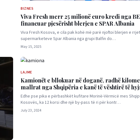
BIZNES
Viva Fresh merr 25 milionë euro kredi nga B
financuar pjesërisht blerjen e SPAR Albania
Viva Fresh Kosova, e cila pak kohë më parë njoftoi blerjen e rrjet
supermarketeve Spar Albania nga grupi Balfin do…
May 15, 2025
LAJME
Kamionët e bllokuar në doganë, radhë kilome
mallrat nga Shqipëria e kanë të vështirë të hy
Kosovë
Edhe pse pika e përbashkët kufitare Morinë-Vërmicë mes Shqip
Kosovës, ka 12 korsi dhe një by-pass të ri për kontr…
July 23, 2024