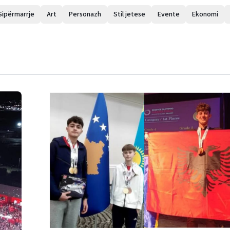
Sipërmarrje
Art
Personazh
Stil jetese
Evente
Ekonomi