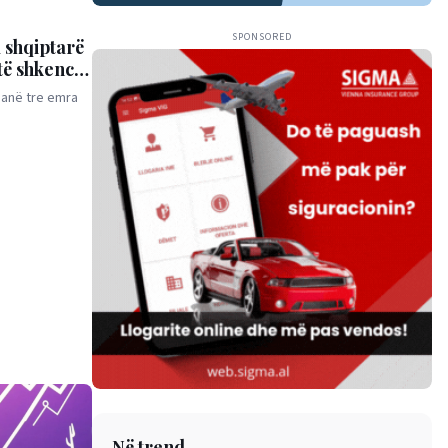
SPONSORED
 shqiptarë
të shkencës
janë tre emra
Në trend