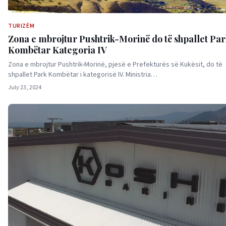
TURIZËM
Zona e mbrojtur Pushtrik-Morinë do të shpallet Pa
Kombëtar Kategoria IV
Zona e mbrojtur Pushtrik-Morinë, pjesë e Prefekturës së Kukësit, do të
shpallet Park Kombëtar i kategorisë IV. Ministria…
July 23, 2024