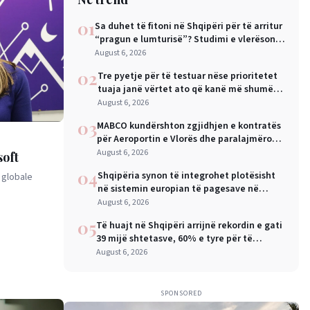
01
Sa duhet të fitoni në Shqipëri për të arritur
“pragun e lumturisë”? Studimi e vlerëson
në 28 mijë dollarë në vit
August 6, 2026
02
Tre pyetje për të testuar nëse prioritetet
tuaja janë vërtet ato që kanë më shumë
rëndësi
August 6, 2026
03
MABCO kundërshton zgjidhjen e kontratës
për Aeroportin e Vlorës dhe paralajmëron
arbitrazh ndërkombëtar
August 6, 2026
soft
04
Shqipëria synon të integrohet plotësisht
 globale
në sistemin europian të pagesave në
nëntor, Sejko: Kursime të mëdha për
August 6, 2026
qytetarët dhe bizneset
05
Të huajt në Shqipëri arrijnë rekordin e gati
39 mijë shtetasve, 60% e tyre për të
punuar
August 6, 2026
SPONSORED