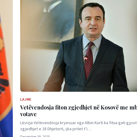
LAJME
Vetëvendosja fiton zgjedhjet në Kosovë me mb
votave
Lëvizja Vetëvendosja kryesuar nga Albin Kurti ka fitua gati gjy
zgjedhjet e 28 Dhjetorit, çka pritet t’i…
December 29, 2025