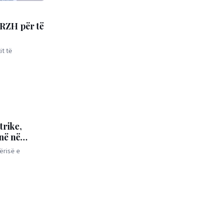
ERZH për të
it të
trike,
jnë në
ërisë e