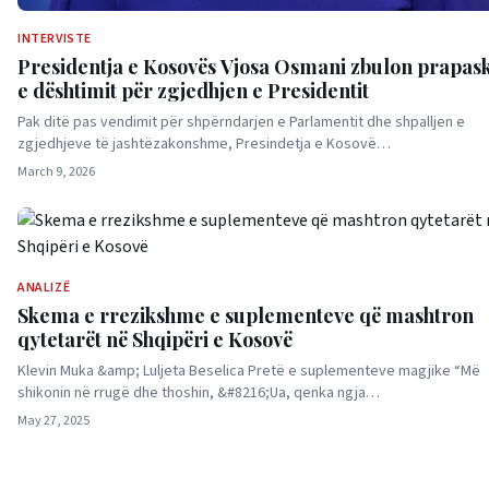
INTERVISTE
Presidentja e Kosovës Vjosa Osmani zbulon prapas
e dështimit për zgjedhjen e Presidentit
Pak ditë pas vendimit për shpërndarjen e Parlamentit dhe shpalljen e
zgjedhjeve të jashtëzakonshme, Presindetja e Kosovë…
March 9, 2026
ANALIZË
Skema e rrezikshme e suplementeve që mashtron
qytetarët në Shqipëri e Kosovë
Klevin Muka &amp; Luljeta Beselica Pretë e suplementeve magjike “Më
shikonin në rrugë dhe thoshin, &#8216;Ua, qenka ngja…
May 27, 2025