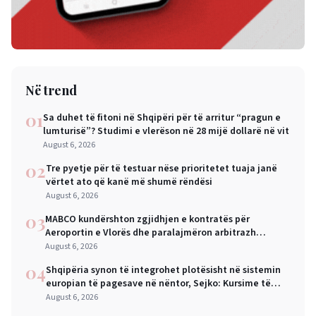
Në trend
01
Sa duhet të fitoni në Shqipëri për të arritur “pragun e
lumturisë”? Studimi e vlerëson në 28 mijë dollarë në vit
August 6, 2026
02
Tre pyetje për të testuar nëse prioritetet tuaja janë
vërtet ato që kanë më shumë rëndësi
August 6, 2026
03
MABCO kundërshton zgjidhjen e kontratës për
Aeroportin e Vlorës dhe paralajmëron arbitrazh
ndërkombëtar
August 6, 2026
04
Shqipëria synon të integrohet plotësisht në sistemin
europian të pagesave në nëntor, Sejko: Kursime të
mëdha për qytetarët dhe bizneset
August 6, 2026