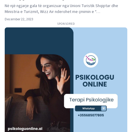
Albanian Tourism Awards 2023
Në një ngjarje gala të organizuar nga Unioni Turistik Shqiptar dhe
Ministria e Turizmit, Wizz Air nderohet me çmimin e “…
December 22, 2023
SPONSORED