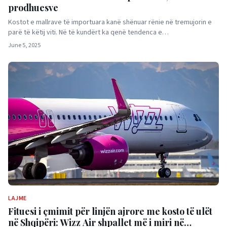
prodhuesve
Kostot e mallrave të importuara kanë shënuar rënie në tremujorin e
parë të këtij viti. Në të kundërt ka qenë tendenca e…
June 5, 2025
LAJME
Fituesi i çmimit për linjën ajrore me kosto të ulët
në Shqipëri: Wizz Air shpallet më i miri në