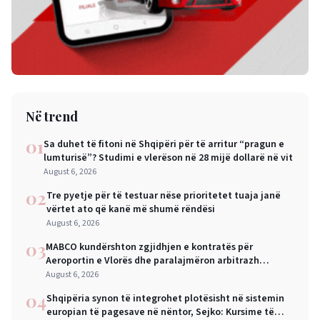
Në trend
01
Sa duhet të fitoni në Shqipëri për të arritur “pragun e
lumturisë”? Studimi e vlerëson në 28 mijë dollarë në vit
August 6, 2026
02
Tre pyetje për të testuar nëse prioritetet tuaja janë
vërtet ato që kanë më shumë rëndësi
August 6, 2026
03
MABCO kundërshton zgjidhjen e kontratës për
Aeroportin e Vlorës dhe paralajmëron arbitrazh
ndërkombëtar
August 6, 2026
04
Shqipëria synon të integrohet plotësisht në sistemin
europian të pagesave në nëntor, Sejko: Kursime të