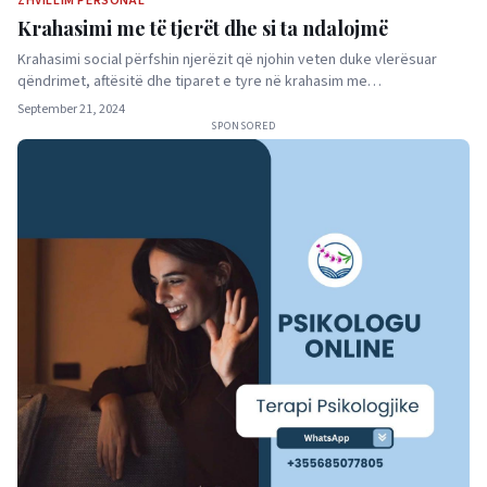
ZHVILLIM PERSONAL
Krahasimi me të tjerët dhe si ta ndalojmë
Krahasimi social përfshin njerëzit që njohin veten duke vlerësuar
qëndrimet, aftësitë dhe tiparet e tyre në krahasim me…
September 21, 2024
SPONSORED