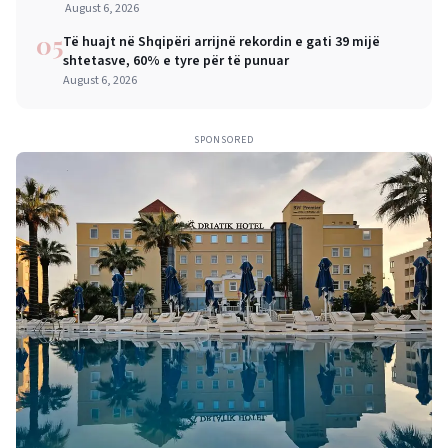
mëdha për qytetarët dhe bizneset
August 6, 2026
05
Të huajt në Shqipëri arrijnë rekordin e gati 39 mijë
shtetasve, 60% e tyre për të punuar
August 6, 2026
SPONSORED