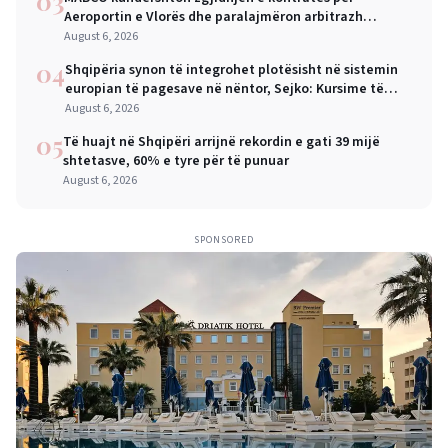
03
Aeroportin e Vlorës dhe paralajmëron arbitrazh
ndërkombëtar
August 6, 2026
04
Shqipëria synon të integrohet plotësisht në sistemin
europian të pagesave në nëntor, Sejko: Kursime të
mëdha për qytetarët dhe bizneset
August 6, 2026
05
Të huajt në Shqipëri arrijnë rekordin e gati 39 mijë
shtetasve, 60% e tyre për të punuar
August 6, 2026
SPONSORED