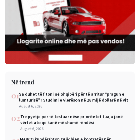
Në trend
01
Sa duhet të fitoni në Shqipëri për të arritur “pragun e
lumturisë”? Studimi e vlerëson në 28 mijë dollarë në vit
August 6, 2026
02
Tre pyetje për të testuar nëse prioritetet tuaja janë
vërtet ato që kanë më shumë rëndësi
August 6, 2026
MABCO kundërshton zgjidhjen e kontratës për