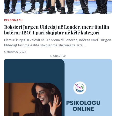
PERSONAZH
Boksieri Jurgen Uldedaj në Londër, merr titullin
botëror IBO! I pari shqiptar në këtë kategori
Flamuri kuqezi u valëvit në O2 Arena të Londrës, ndërsa emri i Jurgen
Uldedajt tashmë është shkruar me shkronja të arta…
October 27, 2025
SPONSORED