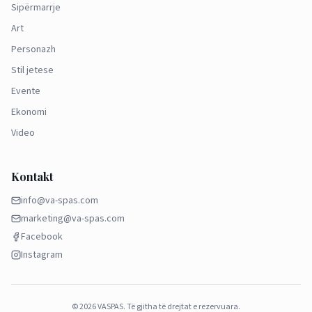
Sipërmarrje
Art
Personazh
Stil jetese
Evente
Ekonomi
Video
Kontakt
info@va-spas.com
marketing@va-spas.com
Facebook
Instagram
©
2026
VASPAS.
Të gjitha të drejtat e rezervuara.