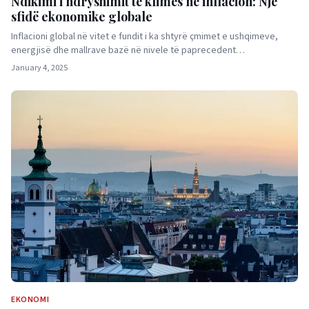
Ndikimi i ndryshimit të klimës në inflacion: Një
sfidë ekonomike globale
Inflacioni global në vitet e fundit i ka shtyrë çmimet e ushqimeve,
energjisë dhe mallrave bazë në nivele të paprecedent…
January 4, 2025
EKONOMI