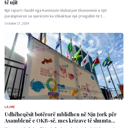
të ujit
Një raport i fundit nga Komisioni Global për Ekonominë e Ujit
paralajmëron se njerëzimi ka shkaktuar një çrregullim të t…
October 17, 2024
LAJME
Udhëheqësit botërorë mblidhen në Nju Jork për
Asamblenë e OKB-së, mes krizave të shumta
globale