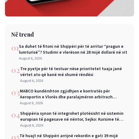
Në trend
01
Sa duhet të fitoni në Shqipëri për të arritur “pragun e
lumturisë”? Studimi e vlerëson në 28 mijë dollarë në vit
August 6, 2026
02
Tre pyetje për të testuar nëse prioritetet tuaja janë
vërtet ato që kanë më shumë rëndësi
August 6, 2026
03
MABCO kundërshton zgjidhjen e kontratës për
Aeroportin e Vlorës dhe paralajmëron arbitrazh
ndërkombëtar
August 6, 2026
04
Shqipëria synon të integrohet plotësisht në sistemin
europian të pagesave në nëntor, Sejko: Kursime të
mëdha për qytetarët dhe bizneset
August 6, 2026
05
Të huajt në Shqipëri arrijnë rekordin e gati 39 mijë