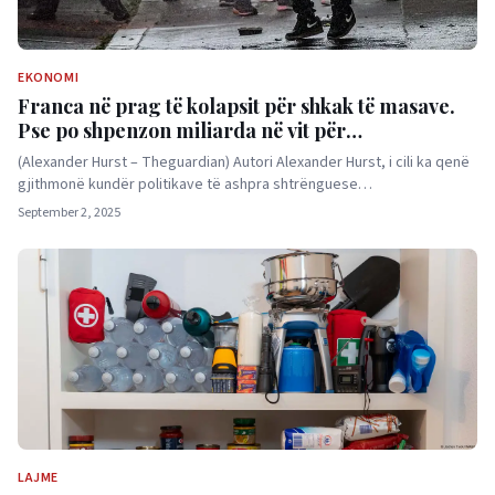
EKONOMI
Franca në prag të kolapsit për shkak të masave.
Pse po shpenzon miliarda në vit për
subvencionimin e bizneseve?
(Alexander Hurst – Theguardian) Autori Alexander Hurst, i cili ka qenë
gjithmonë kundër politikave të ashpra shtrënguese…
September 2, 2025
LAJME