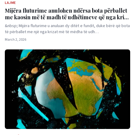
LAJME
Mijëra fluturime anulohen ndërsa bota përballet
me kaosin më të madh të udhëtimeve që nga kriza
e COVID-19
&nbsp; Mijëra fluturime u anuluan dy ditët e fundit, duke bërë që bota
të përballet me një nga krizat më të mëdha të udh…
March 2, 2026