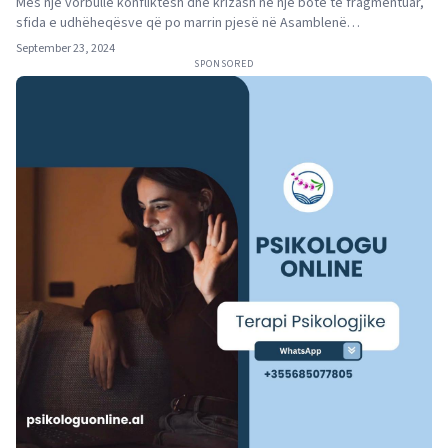
Mes një vorbulle konfliktesh dhe krizash në një botë të fragmentuar,
sfida e udhëheqësve që po marrin pjesë në Asamblenë…
September 23, 2024
SPONSORED