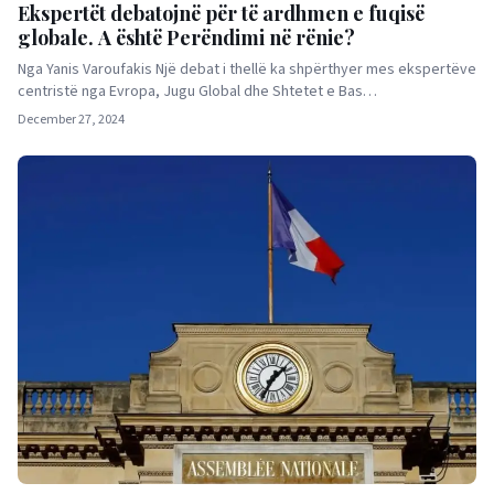
Ekspertët debatojnë për të ardhmen e fuqisë
globale. A është Perëndimi në rënie?
Nga Yanis Varoufakis Një debat i thellë ka shpërthyer mes ekspertëve
centristë nga Evropa, Jugu Global dhe Shtetet e Bas…
December 27, 2024