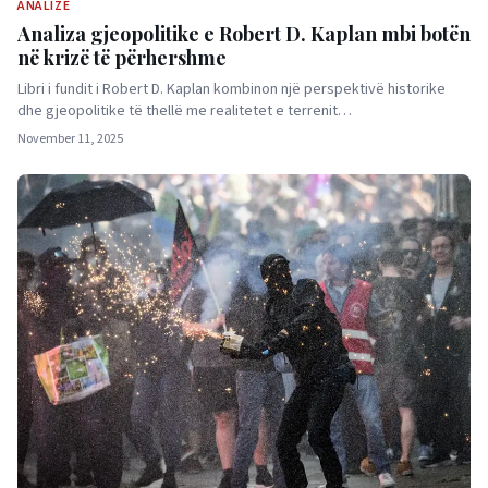
ANALIZË
Analiza gjeopolitike e Robert D. Kaplan mbi botën
në krizë të përhershme
Libri i fundit i Robert D. Kaplan kombinon një perspektivë historike
dhe gjeopolitike të thellë me realitetet e terrenit…
November 11, 2025