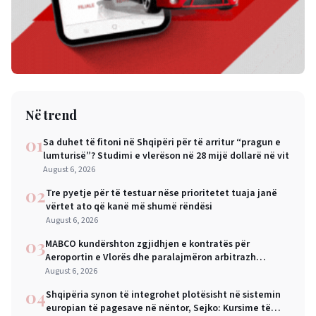
Në trend
01
Sa duhet të fitoni në Shqipëri për të arritur “pragun e
lumturisë”? Studimi e vlerëson në 28 mijë dollarë në vit
August 6, 2026
02
Tre pyetje për të testuar nëse prioritetet tuaja janë
vërtet ato që kanë më shumë rëndësi
August 6, 2026
03
MABCO kundërshton zgjidhjen e kontratës për
Aeroportin e Vlorës dhe paralajmëron arbitrazh
ndërkombëtar
August 6, 2026
04
Shqipëria synon të integrohet plotësisht në sistemin
europian të pagesave në nëntor, Sejko: Kursime të