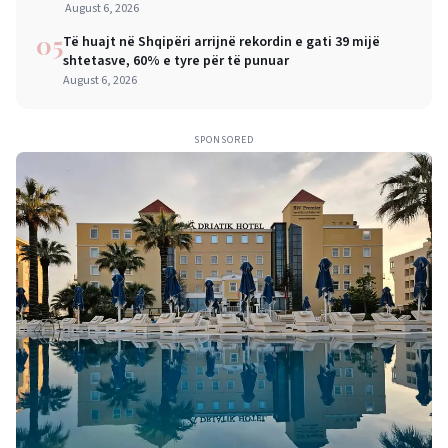
mëdha për qytetarët dhe bizneset
August 6, 2026
05
Të huajt në Shqipëri arrijnë rekordin e gati 39 mijë
shtetasve, 60% e tyre për të punuar
August 6, 2026
SPONSORED