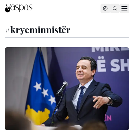
#
kryeminnistër