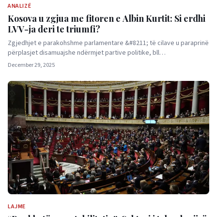
ANALIZË
Kosova u zgjua me fitoren e Albin Kurtit: Si erdhi
LVV-ja deri te triumfi?
Zgjedhjet e parakohshme parlamentare &#8211; të cilave u paraprinë
përplasjet disamuajshe ndërmjet partive politike, bll…
December 29, 2025
LAJME