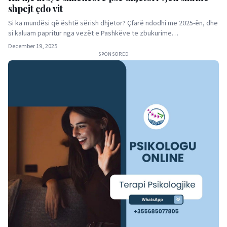
shpejt çdo vit
Si ka mundësi që është sërish dhjetor? Çfarë ndodhi me 2025-ën, dhe
si kaluam papritur nga vezët e Pashkëve te zbukurime…
December 19, 2025
SPONSORED