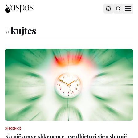
#
kujtes
SHKENCË
Ka një arsye shkencore pse dhjetori vjen shumë