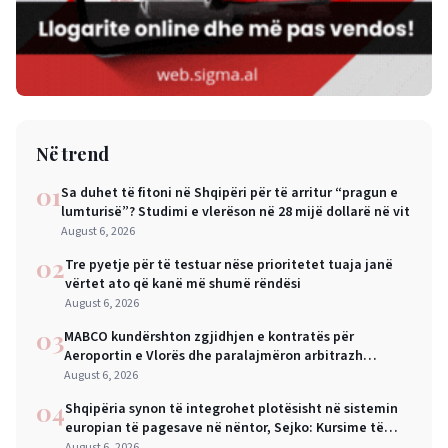
Në trend
01
Sa duhet të fitoni në Shqipëri për të arritur “pragun e
lumturisë”? Studimi e vlerëson në 28 mijë dollarë në vit
August 6, 2026
02
Tre pyetje për të testuar nëse prioritetet tuaja janë
vërtet ato që kanë më shumë rëndësi
August 6, 2026
03
MABCO kundërshton zgjidhjen e kontratës për
Aeroportin e Vlorës dhe paralajmëron arbitrazh
ndërkombëtar
August 6, 2026
04
Shqipëria synon të integrohet plotësisht në sistemin
europian të pagesave në nëntor, Sejko: Kursime të
mëdha për qytetarët dhe bizneset
August 6, 2026