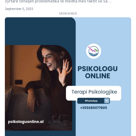
zyrtarë shfaqen problematika të mëdha mes faktit se sa…
September 5, 2025
SPONSORED