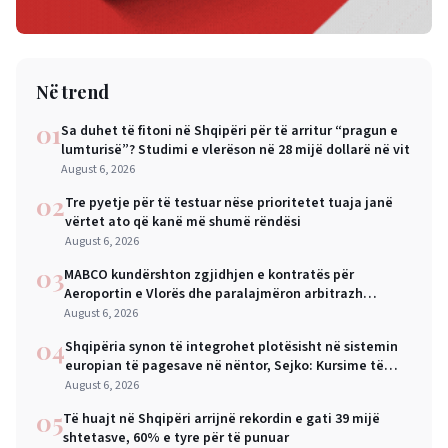
Në trend
01
Sa duhet të fitoni në Shqipëri për të arritur “pragun e
lumturisë”? Studimi e vlerëson në 28 mijë dollarë në vit
August 6, 2026
02
Tre pyetje për të testuar nëse prioritetet tuaja janë
vërtet ato që kanë më shumë rëndësi
August 6, 2026
03
MABCO kundërshton zgjidhjen e kontratës për
Aeroportin e Vlorës dhe paralajmëron arbitrazh
ndërkombëtar
August 6, 2026
04
Shqipëria synon të integrohet plotësisht në sistemin
europian të pagesave në nëntor, Sejko: Kursime të
mëdha për qytetarët dhe bizneset
August 6, 2026
05
Të huajt në Shqipëri arrijnë rekordin e gati 39 mijë
shtetasve, 60% e tyre për të punuar