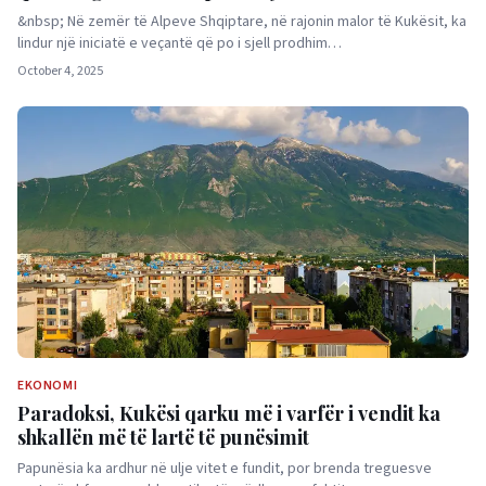
&nbsp; Në zemër të Alpeve Shqiptare, në rajonin malor të Kukësit, ka
lindur një iniciatë e veçantë që po i sjell prodhim…
October 4, 2025
EKONOMI
Paradoksi, Kukësi qarku më i varfër i vendit ka
shkallën më të lartë të punësimit
Papunësia ka ardhur në ulje vitet e fundit, por brenda treguesve