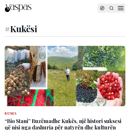
#
Kukësi
BIZNES
“Bio Stani” Buzëmadhe Kukës, një histori suksesi
që nisi nga dashuria për natyrën dhe kulturën