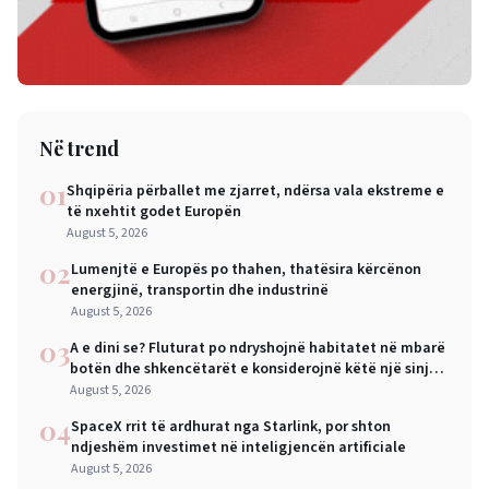
Në trend
01
Shqipëria përballet me zjarret, ndërsa vala ekstreme e
të nxehtit godet Europën
August 5, 2026
02
Lumenjtë e Europës po thahen, thatësira kërcënon
energjinë, transportin dhe industrinë
August 5, 2026
03
A e dini se? Fluturat po ndryshojnë habitatet në mbarë
botën dhe shkencëtarët e konsiderojnë këtë një sinjal
alarmi
August 5, 2026
04
SpaceX rrit të ardhurat nga Starlink, por shton
ndjeshëm investimet në inteligjencën artificiale
August 5, 2026