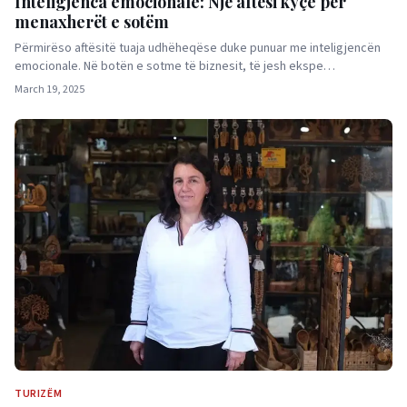
Inteligjenca emocionale: Një aftësi kyçe për
menaxherët e sotëm
Përmirëso aftësitë tuaja udhëheqëse duke punuar me inteligjencën
emocionale. Në botën e sotme të biznesit, të jesh ekspe…
March 19, 2025
TURIZËM