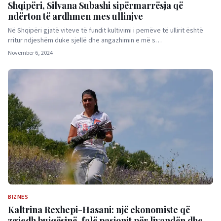
Shqipëri, Silvana Subashi sipërmarrësja që
ndërton të ardhmen mes ullinjve
Në Shqipëri gjatë viteve të fundit kultivimi i pemëve të ullirit është
rritur ndjeshëm duke sjellë dhe angazhimin e më s…
November 6, 2024
BIZNES
Kaltrina Rexhepi-Hasani: një ekonomiste që
zgjedh bujqësinë, falë pasionit për livandën dhe