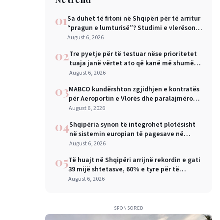
01
Sa duhet të fitoni në Shqipëri për të arritur
“pragun e lumturisë”? Studimi e vlerëson
në 28 mijë dollarë në vit
August 6, 2026
02
Tre pyetje për të testuar nëse prioritetet
tuaja janë vërtet ato që kanë më shumë
rëndësi
August 6, 2026
03
MABCO kundërshton zgjidhjen e kontratës
për Aeroportin e Vlorës dhe paralajmëron
arbitrazh ndërkombëtar
August 6, 2026
04
Shqipëria synon të integrohet plotësisht
në sistemin europian të pagesave në
nëntor, Sejko: Kursime të mëdha për
August 6, 2026
qytetarët dhe bizneset
05
Të huajt në Shqipëri arrijnë rekordin e gati
39 mijë shtetasve, 60% e tyre për të
punuar
August 6, 2026
SPONSORED