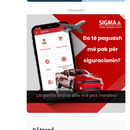
SPONSORED
Në trend