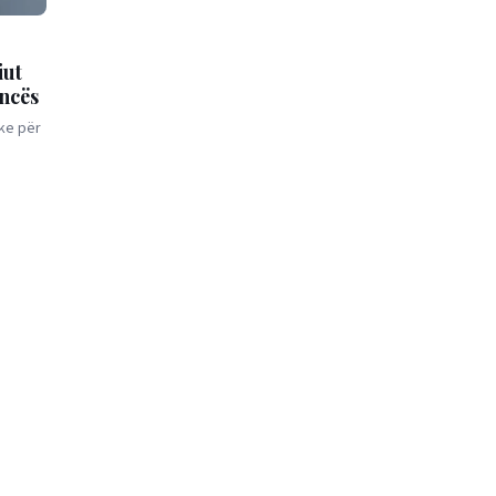
iut
encës
ike për