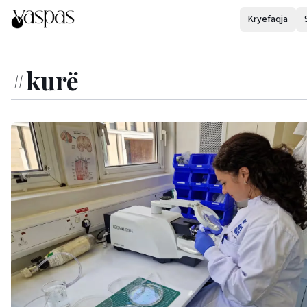
Kryefaqja
#
kurë