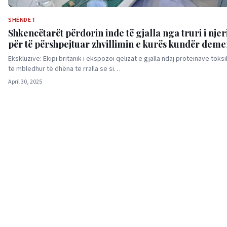
SHËNDET
Shkencëtarët përdorin inde të gjalla nga truri i njer
për të përshpejtuar zhvillimin e kurës kundër dem
Ekskluzive: Ekipi britanik i ekspozoi qelizat e gjalla ndaj proteinave toks
të mbledhur të dhëna të rralla se si…
April 30, 2025