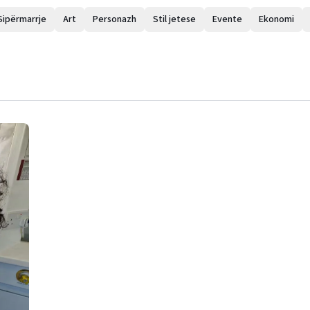
Sipërmarrje
Art
Personazh
Stil jetese
Evente
Ekonomi