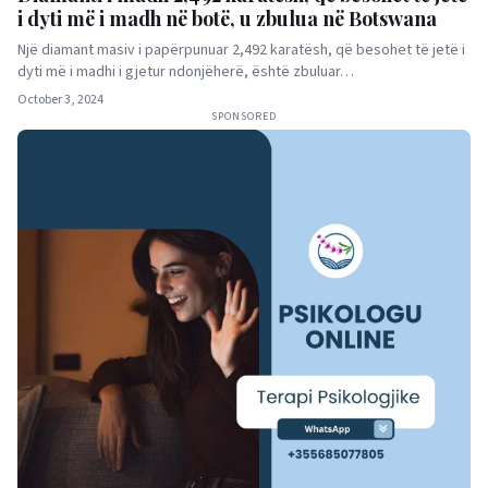
i dyti më i madh në botë, u zbulua në Botswana
Një diamant masiv i papërpunuar 2,492 karatësh, që besohet të jetë i
dyti më i madhi i gjetur ndonjëherë, është zbuluar…
October 3, 2024
SPONSORED