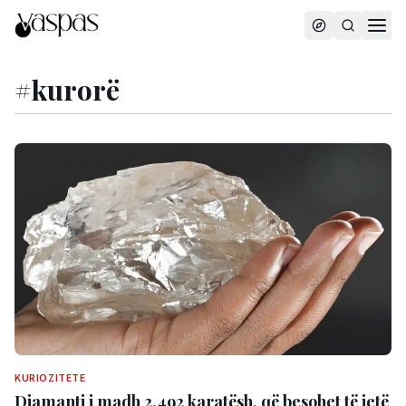
#
kurorë
KURIOZITETE
Diamanti i madh 2,492 karatësh, që besohet të jetë