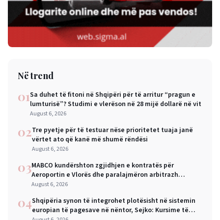
Në trend
01
Sa duhet të fitoni në Shqipëri për të arritur “pragun e
lumturisë”? Studimi e vlerëson në 28 mijë dollarë në vit
August 6, 2026
02
Tre pyetje për të testuar nëse prioritetet tuaja janë
vërtet ato që kanë më shumë rëndësi
August 6, 2026
03
MABCO kundërshton zgjidhjen e kontratës për
Aeroportin e Vlorës dhe paralajmëron arbitrazh
ndërkombëtar
August 6, 2026
04
Shqipëria synon të integrohet plotësisht në sistemin
europian të pagesave në nëntor, Sejko: Kursime të
mëdha për qytetarët dhe bizneset
August 6, 2026