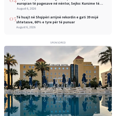
europian të pagesave në nëntor, Sejko: Kursime të
mëdha për qytetarët dhe bizneset
August 6, 2026
05
Të huajt në Shqipëri arrijnë rekordin e gati 39 mijë
shtetasve, 60% e tyre për të punuar
August 6, 2026
SPONSORED