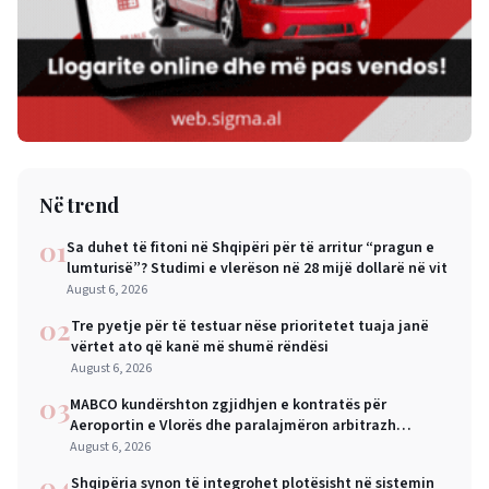
Në trend
01
Sa duhet të fitoni në Shqipëri për të arritur “pragun e
lumturisë”? Studimi e vlerëson në 28 mijë dollarë në vit
August 6, 2026
02
Tre pyetje për të testuar nëse prioritetet tuaja janë
vërtet ato që kanë më shumë rëndësi
August 6, 2026
03
MABCO kundërshton zgjidhjen e kontratës për
Aeroportin e Vlorës dhe paralajmëron arbitrazh
ndërkombëtar
August 6, 2026
04
Shqipëria synon të integrohet plotësisht në sistemin