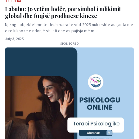
TË TJERA
Labubu: Jo vetëm lodër, por simbol i ndikimit
global dhe fuqisë prodhuese kineze
Një nga objektet më të dëshiruara të vitit 2025 nuk është as çanta më
e re luksoze e ndonjë stilisti dhe as pajisja më m…
July 3, 2025
SPONSORED