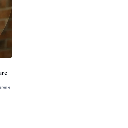
are
erën e