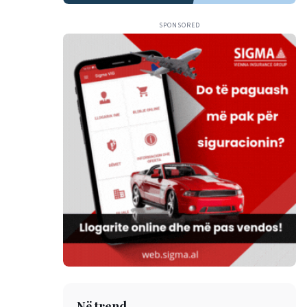
SPONSORED
Në trend