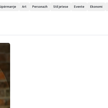
Sipërmarrje
Art
Personazh
Stil jetese
Evente
Ekonomi