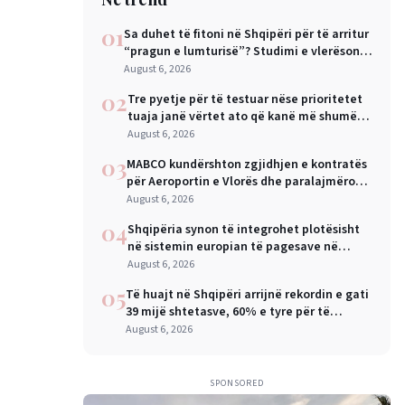
01
Sa duhet të fitoni në Shqipëri për të arritur
“pragun e lumturisë”? Studimi e vlerëson
në 28 mijë dollarë në vit
August 6, 2026
02
Tre pyetje për të testuar nëse prioritetet
tuaja janë vërtet ato që kanë më shumë
rëndësi
August 6, 2026
03
MABCO kundërshton zgjidhjen e kontratës
për Aeroportin e Vlorës dhe paralajmëron
arbitrazh ndërkombëtar
August 6, 2026
04
Shqipëria synon të integrohet plotësisht
në sistemin europian të pagesave në
nëntor, Sejko: Kursime të mëdha për
August 6, 2026
qytetarët dhe bizneset
05
Të huajt në Shqipëri arrijnë rekordin e gati
39 mijë shtetasve, 60% e tyre për të
punuar
August 6, 2026
SPONSORED