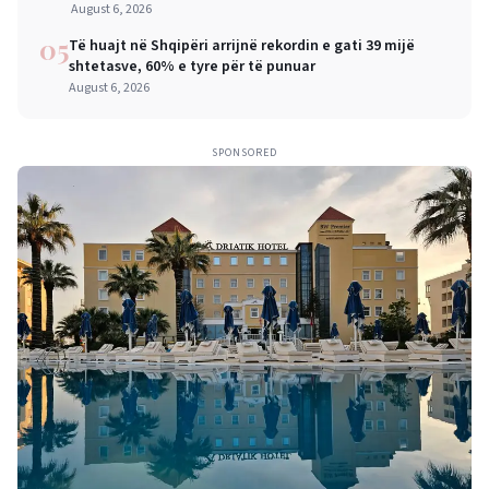
mëdha për qytetarët dhe bizneset
August 6, 2026
05
Të huajt në Shqipëri arrijnë rekordin e gati 39 mijë
shtetasve, 60% e tyre për të punuar
August 6, 2026
SPONSORED