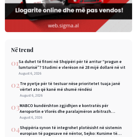
Në trend
01
Sa duhet të fitoni në Shqipëri për të arritur “pragun e
lumturisë”? Studimi e vlerëson në 28 mijë dollarë në vit
August 6, 2026
02
Tre pyetje për të testuar nëse prioritetet tuaja janë
vërtet ato që kanë më shumë rëndësi
August 6, 2026
03
MABCO kundërshton zgjidhjen e kontratës për
Aeroportin e Vlorës dhe paralajmëron arbitrazh
ndërkombëtar
August 6, 2026
04
Shqipëria synon të integrohet plotësisht në sistemin
europian të pagesave në nëntor, Sejko: Kursime të