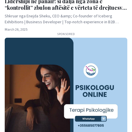
Lidershipi në panair: si dalja nga zona e
“kontrollit” zbulon aftësitë e vërteta të drejtuesve
të bizneseve
Shkruar nga Enejda Sheku, CEO &amp; Co-founder of Iceberg
Exhibitions | Business Developer | Top-notch experience in B2B…
March 26, 2025
SPONSORED