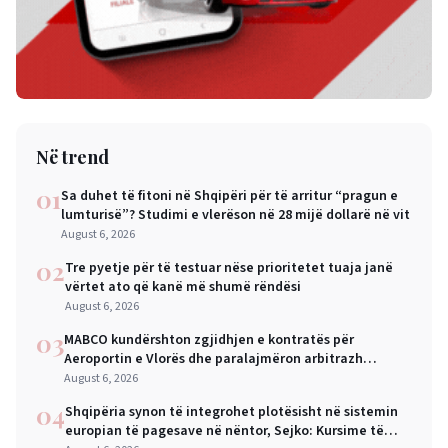
Në trend
01
Sa duhet të fitoni në Shqipëri për të arritur “pragun e
lumturisë”? Studimi e vlerëson në 28 mijë dollarë në vit
August 6, 2026
02
Tre pyetje për të testuar nëse prioritetet tuaja janë
vërtet ato që kanë më shumë rëndësi
August 6, 2026
03
MABCO kundërshton zgjidhjen e kontratës për
Aeroportin e Vlorës dhe paralajmëron arbitrazh
ndërkombëtar
August 6, 2026
04
Shqipëria synon të integrohet plotësisht në sistemin
europian të pagesave në nëntor, Sejko: Kursime të