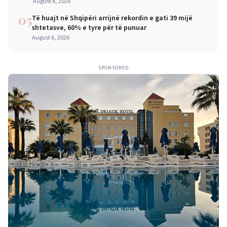
mëdha për qytetarët dhe bizneset
August 6, 2026
05
Të huajt në Shqipëri arrijnë rekordin e gati 39 mijë
shtetasve, 60% e tyre për të punuar
August 6, 2026
SPONSORED