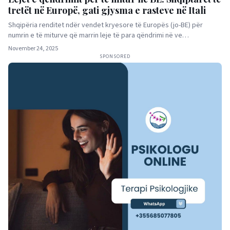
tretët në Europë, gati gjysma e rasteve në Itali
Shqipëria renditet ndër vendet kryesore të Europës (jo-BE) për
numrin e të miturve që marrin leje të para qëndrimi në ve…
November 24, 2025
SPONSORED