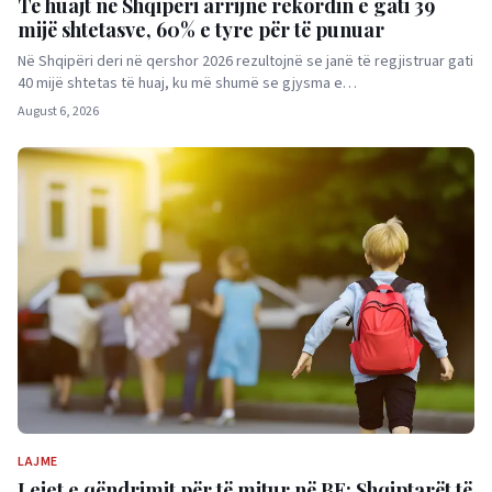
Të huajt në Shqipëri arrijnë rekordin e gati 39
mijë shtetasve, 60% e tyre për të punuar
Në Shqipëri deri në qershor 2026 rezultojnë se janë të regjistruar gati
40 mijë shtetas të huaj, ku më shumë se gjysma e…
August 6, 2026
LAJME
Lejet e qëndrimit për të mitur në BE: Shqiptarët të