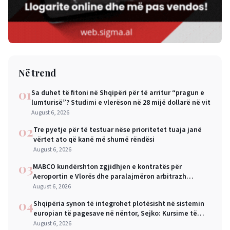
Në trend
01
Sa duhet të fitoni në Shqipëri për të arritur “pragun e
lumturisë”? Studimi e vlerëson në 28 mijë dollarë në vit
August 6, 2026
02
Tre pyetje për të testuar nëse prioritetet tuaja janë
vërtet ato që kanë më shumë rëndësi
August 6, 2026
03
MABCO kundërshton zgjidhjen e kontratës për
Aeroportin e Vlorës dhe paralajmëron arbitrazh
ndërkombëtar
August 6, 2026
04
Shqipëria synon të integrohet plotësisht në sistemin
europian të pagesave në nëntor, Sejko: Kursime të
mëdha për qytetarët dhe bizneset
August 6, 2026