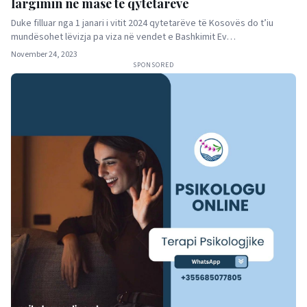
largimin në masë të qytetarëve
Duke filluar nga 1 janari i vitit 2024 qytetarëve të Kosovës do t’iu
mundësohet lëvizja pa viza në vendet e Bashkimit Ev…
November 24, 2023
SPONSORED