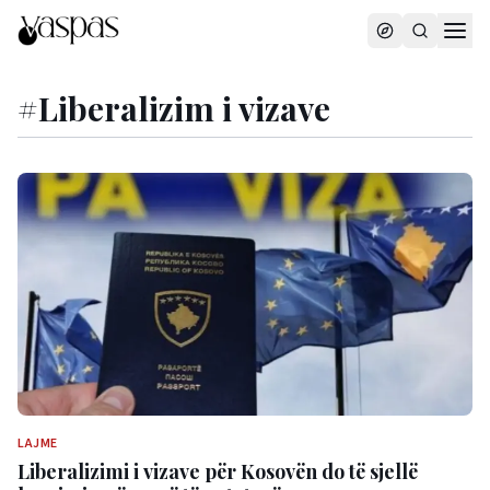
#
Liberalizim i vizave
LAJME
Liberalizimi i vizave për Kosovën do të sjellë