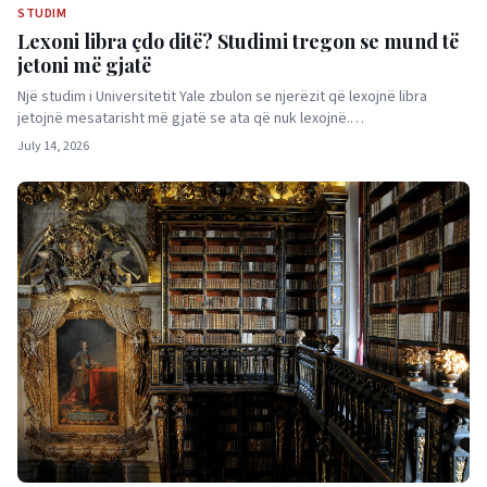
STUDIM
Lexoni libra çdo ditë? Studimi tregon se mund të
jetoni më gjatë
Një studim i Universitetit Yale zbulon se njerëzit që lexojnë libra
jetojnë mesatarisht më gjatë se ata që nuk lexojnë.…
July 14, 2026