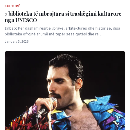
KULTURË
7 biblioteka të mbrojtura si trashëgimi kulturore
nga UNESCO
&nbsp; Për dashamirësit e librave, arkitekturës dhe historisë, disa
biblioteka ofrojnë shumë më tepër sesa qetësi dhe ra…
January 3, 2026