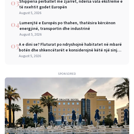
03
Shqipëria përballet me zjarret, ndërsa vala ekstreme e
të nxehtit godet Europën
August 5, 2026
04
Lumenjtë e Europës po thahen, thatësira kërcënon
energjinë, transportin dhe industrinë
August 5, 2026
05
A e dini se? Fluturat po ndryshojnë habitatet në mbarë
botën dhe shkencëtarët e konsiderojnë këtë një sinjal
alarmi
August 5, 2026
SPONSORED