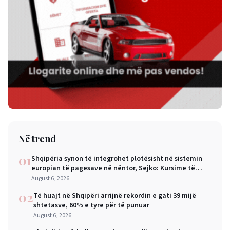
Në trend
01
Shqipëria synon të integrohet plotësisht në sistemin
europian të pagesave në nëntor, Sejko: Kursime të
mëdha për qytetarët dhe bizneset
August 6, 2026
02
Të huajt në Shqipëri arrijnë rekordin e gati 39 mijë
shtetasve, 60% e tyre për të punuar
August 6, 2026