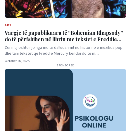
ART
Vargje të papublikuara të “Bohemian Rhapsody”
do të përfshihen në librin me tekstet e Freddie
Mercury-t
Zëri i tij është një nga më të dallueshmit në historinë e muzikës pop
dhe tani tekstet që Freddie Mercury këndoi do të m…
October 16, 2025
SPONSORED