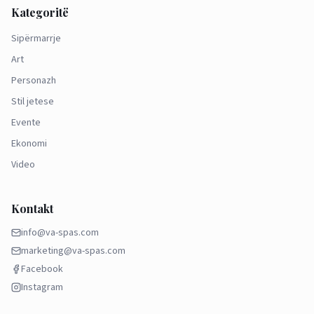
Kategoritë
Sipërmarrje
Art
Personazh
Stil jetese
Evente
Ekonomi
Video
Kontakt
info@va-spas.com
marketing@va-spas.com
Facebook
Instagram