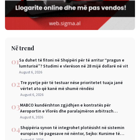
Në trend
01
Sa duhet të fitoni në Shqipëri për të arritur “pragun e
lumturisë”? Studimi e vlerëson në 28 mijë dollarë në vit
August 6, 2026
02
Tre pyetje për të testuar nëse prioritetet tuaja janë
vërtet ato që kanë më shumë rëndësi
August 6, 2026
03
MABCO kundërshton zgjidhjen e kontratës për
Aeroportin e Vlorës dhe paralajmëron arbitrazh
ndërkombëtar
August 6, 2026
04
Shqipëria synon të integrohet plotësisht në sistemin
europian të pagesave në nëntor, Sejko: Kursime të
mëdha për qytetarët dhe bizneset
August 6, 2026