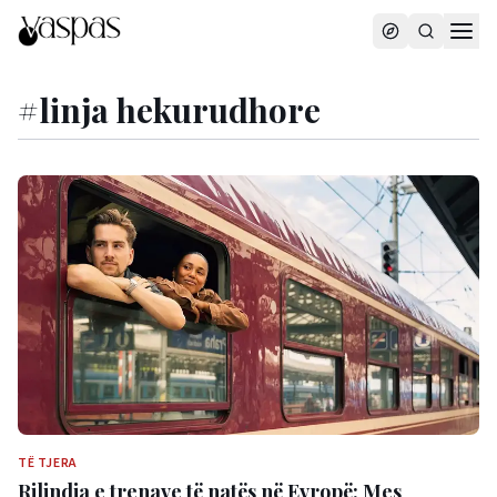
#
linja hekurudhore
TË TJERA
Rilindja e trenave të natës në Evropë: Mes