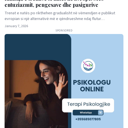
entuziazmit, pengesave dhe pasigurive
Trenat e natës po rikthehen gradualisht në vëmendjen e publikut
evropian si një alternativë më e qëndrueshme ndaj flutur…
January 7, 2026
SPONSORED