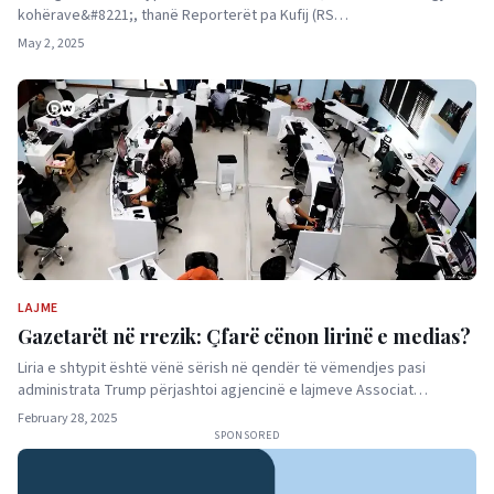
kohërave&#8221;, thanë Reporterët pa Kufij (RS…
May 2, 2025
LAJME
Gazetarët në rrezik: Çfarë cënon lirinë e medias?
Liria e shtypit është vënë sërish në qendër të vëmendjes pasi
administrata Trump përjashtoi agjencinë e lajmeve Associat…
February 28, 2025
SPONSORED