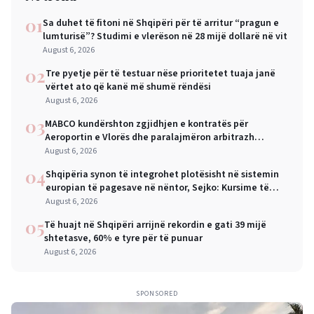
01
Sa duhet të fitoni në Shqipëri për të arritur “pragun e
lumturisë”? Studimi e vlerëson në 28 mijë dollarë në vit
August 6, 2026
02
Tre pyetje për të testuar nëse prioritetet tuaja janë
vërtet ato që kanë më shumë rëndësi
August 6, 2026
03
MABCO kundërshton zgjidhjen e kontratës për
Aeroportin e Vlorës dhe paralajmëron arbitrazh
ndërkombëtar
August 6, 2026
04
Shqipëria synon të integrohet plotësisht në sistemin
europian të pagesave në nëntor, Sejko: Kursime të
mëdha për qytetarët dhe bizneset
August 6, 2026
05
Të huajt në Shqipëri arrijnë rekordin e gati 39 mijë
shtetasve, 60% e tyre për të punuar
August 6, 2026
SPONSORED