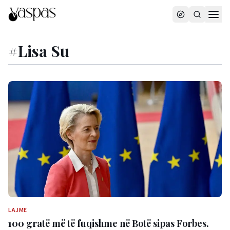
#
Lisa Su
LAJME
100 gratë më të fuqishme në Botë sipas Forbes.