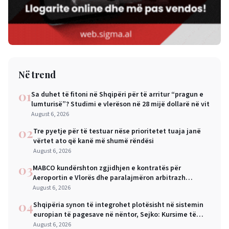
Në trend
01
Sa duhet të fitoni në Shqipëri për të arritur “pragun e
lumturisë”? Studimi e vlerëson në 28 mijë dollarë në vit
August 6, 2026
02
Tre pyetje për të testuar nëse prioritetet tuaja janë
vërtet ato që kanë më shumë rëndësi
August 6, 2026
03
MABCO kundërshton zgjidhjen e kontratës për
Aeroportin e Vlorës dhe paralajmëron arbitrazh
ndërkombëtar
August 6, 2026
04
Shqipëria synon të integrohet plotësisht në sistemin
europian të pagesave në nëntor, Sejko: Kursime të
mëdha për qytetarët dhe bizneset
August 6, 2026