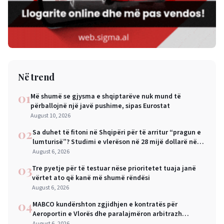
Në trend
01
Më shumë se gjysma e shqiptarëve nuk mund të
përballojnë një javë pushime, sipas Eurostat
August 10, 2026
02
Sa duhet të fitoni në Shqipëri për të arritur “pragun e
lumturisë”? Studimi e vlerëson në 28 mijë dollarë në
vit
August 6, 2026
03
Tre pyetje për të testuar nëse prioritetet tuaja janë
vërtet ato që kanë më shumë rëndësi
August 6, 2026
04
MABCO kundërshton zgjidhjen e kontratës për
Aeroportin e Vlorës dhe paralajmëron arbitrazh
ndërkombëtar
August 6, 2026