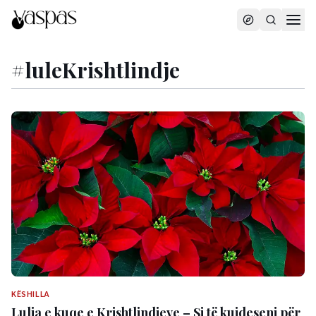
#
luleKrishtlindje
KËSHILLA
Lulja e kuqe e Krishtlindjeve – Si të kujdeseni për