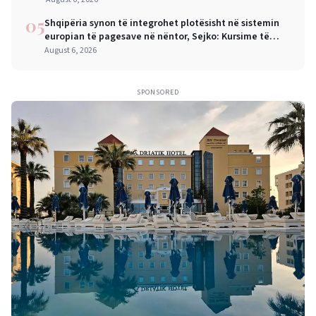
05
Shqipëria synon të integrohet plotësisht në sistemin
europian të pagesave në nëntor, Sejko: Kursime të
mëdha për qytetarët dhe bizneset
August 6, 2026
SPONSORED