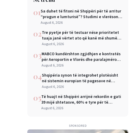
01
Sa duhet të fitoni në Shqipëri për të arritur
“pragun e lumturisë”? Studimi e vlerëson
në 28 mijë dollarë në vit
August 6, 2026
02
Tre pyetje për të testuar nëse prioritetet
tuaja janë vërtet ato që kanë më shumë
rëndësi
August 6, 2026
03
MABCO kundërshton zgjidhjen e kontratës
për Aeroportin e Vlorës dhe paralajmëron
arbitrazh ndërkombëtar
August 6, 2026
04
Shqipëria synon të integrohet plotësisht
në sistemin europian të pagesave në
nëntor, Sejko: Kursime të mëdha për
August 6, 2026
qytetarët dhe bizneset
05
Të huajt në Shqipëri arrijnë rekordin e gati
39 mijë shtetasve, 60% e tyre për të
punuar
August 6, 2026
SPONSORED