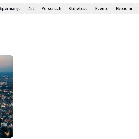
Sipërmarrje
Art
Personazh
Stil jetese
Evente
Ekonomi