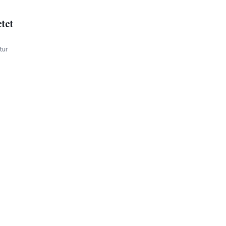
etet
tur