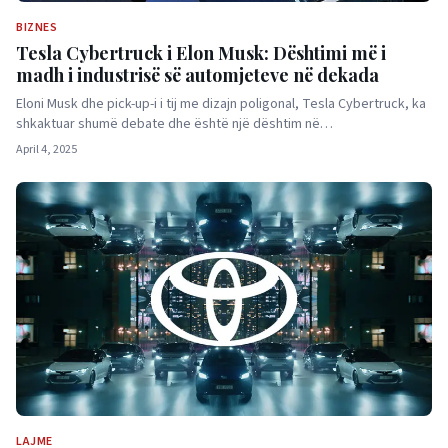
BIZNES
Tesla Cybertruck i Elon Musk: Dështimi më i
madh i industrisë së automjeteve në dekada
Eloni Musk dhe pick-up-i i tij me dizajn poligonal, Tesla Cybertruck, ka
shkaktuar shumë debate dhe është një dështim në…
April 4, 2025
LAJME