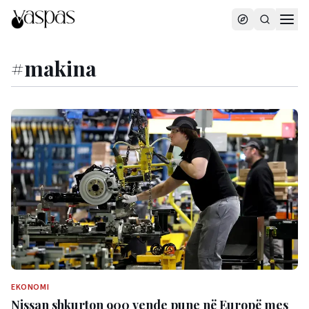
#
makina
EKONOMI
Nissan shkurton 900 vende pune në Europë mes