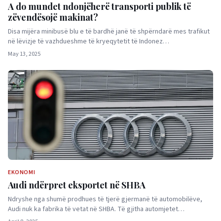
A do mundet ndonjëherë transporti publik të
zëvendësojë makinat?
Disa mijëra minibusë blu e të bardhë janë të shpërndarë mes trafikut
në lëvizje të vazhdueshme të kryeqytetit të Indonez…
May 13, 2025
EKONOMI
Audi ndërpret eksportet në SHBA
Ndryshe nga shumë prodhues të tjerë gjermanë të automobilëve,
Audi nuk ka fabrika të vetat në SHBA. Të gjitha automjetet…