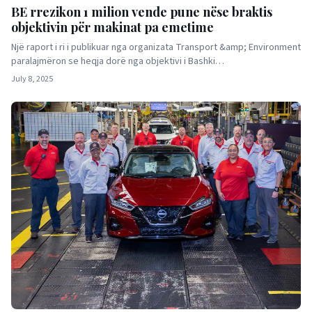
BE rrezikon 1 milion vende pune nëse braktis
objektivin për makinat pa emetime
Një raport i ri i publikuar nga organizata Transport &amp; Environment
paralajmëron se heqja dorë nga objektivi i Bashki…
July 8, 2025