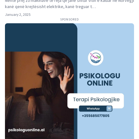
Nëntë prej 10 makinave të reja që janë shitur vitin e kaluar në Norvegji
kanë qenë krejtësisht elektrike, kanë treguar t…
January 2, 2025
SPONSORED