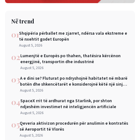
Në trend
01
Shqipëria përballet me zjarret, ndërsa vala ekstreme e
të nxehtit godet Europën
August 5, 2026
02
Lumenjtë e Europës po thahen, thatësira kërcënon
energjinë, transportin dhe industrinë
August 5, 2026
03
A e dini se? Fluturat po ndryshojnë habitatet në mbarë
botën dhe shkencëtarët e konsiderojnë këtë një sinjal
alarmi
August 5, 2026
04
SpaceX rrit të ardhurat nga Starlink, por shton
ndjeshëm investimet në inteligjencën artificiale
August 5, 2026
05
Qeveria aktivizon procedurën për anulimin e kontratës
së Aeroportit të Vlorës
August 5, 2026