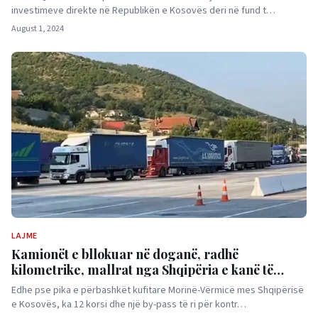
investimeve direkte në Republikën e Kosovës deri në fund t…
August 1, 2024
LAJME
Kamionët e bllokuar në doganë, radhë
kilometrike, mallrat nga Shqipëria e kanë të
vështirë të hyjnë në Kosovë
Edhe pse pika e përbashkët kufitare Morinë-Vërmicë mes Shqipërisë
e Kosovës, ka 12 korsi dhe një by-pass të ri për kontr…