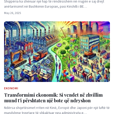
Shqipëria ka shënuar një hap të rëndësishëm në rrugën e saj drejt
anëtarësimit në Bashkimin Europian, pasi Këshilli i BE…
May 26, 2025
EKONOMI
Transformimi ekonomik: Si vendet në zhvillim
mund t’i përshtaten një bote që ndryshon
Ndërsa shqetësimet rriten në Kinë, Evropë dhe Japoni për një luftë të
mundshme tregtare të shkaktuar nga administrata e…