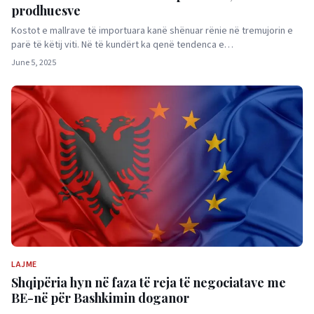
prodhuesve
Kostot e mallrave të importuara kanë shënuar rënie në tremujorin e
parë të këtij viti. Në të kundërt ka qenë tendenca e…
June 5, 2025
LAJME
Shqipëria hyn në faza të reja të negociatave me
BE-në për Bashkimin doganor