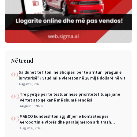
Në trend
01
Sa duhet të fitoni në Shqipëri për të arritur “pragun e
lumturisë”? Studimi e vlerëson në 28 mijë dollarë në vit
August 6, 2026
02
Tre pyetje për të testuar nëse prioritetet tuaja janë
vërtet ato që kanë më shumë rëndësi
August 6, 2026
03
MABCO kundërshton zgjidhjen e kontratës për
Aeroportin e Vlorës dhe paralajmëron arbitrazh
ndërkombëtar
August 6, 2026