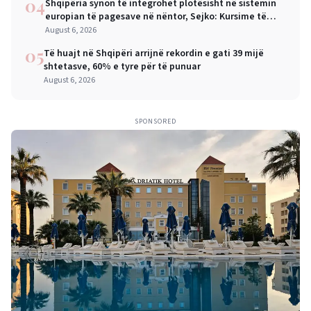
04
Shqipëria synon të integrohet plotësisht në sistemin
europian të pagesave në nëntor, Sejko: Kursime të
mëdha për qytetarët dhe bizneset
August 6, 2026
05
Të huajt në Shqipëri arrijnë rekordin e gati 39 mijë
shtetasve, 60% e tyre për të punuar
August 6, 2026
SPONSORED