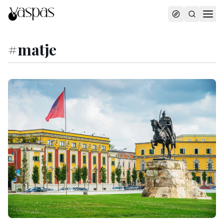
#
matje