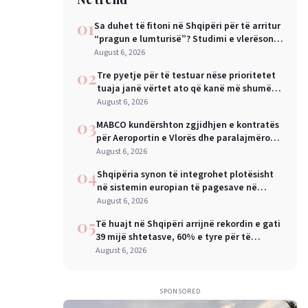
01
Sa duhet të fitoni në Shqipëri për të arritur
“pragun e lumturisë”? Studimi e vlerëson
në 28 mijë dollarë në vit
August 6, 2026
02
Tre pyetje për të testuar nëse prioritetet
tuaja janë vërtet ato që kanë më shumë
rëndësi
August 6, 2026
03
MABCO kundërshton zgjidhjen e kontratës
për Aeroportin e Vlorës dhe paralajmëron
arbitrazh ndërkombëtar
August 6, 2026
04
Shqipëria synon të integrohet plotësisht
në sistemin europian të pagesave në
nëntor, Sejko: Kursime të mëdha për
August 6, 2026
qytetarët dhe bizneset
05
Të huajt në Shqipëri arrijnë rekordin e gati
39 mijë shtetasve, 60% e tyre për të
punuar
August 6, 2026
SPONSORED