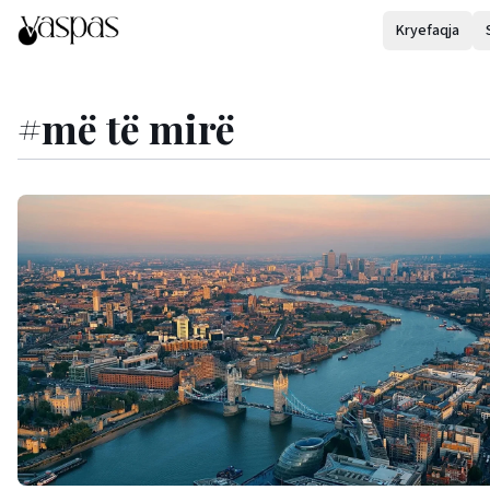
Kryefaqja
#
më të mirë