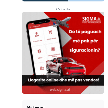
SPONSORED
Në trend