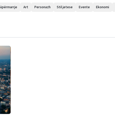
Sipërmarrje
Art
Personazh
Stil jetese
Evente
Ekonomi