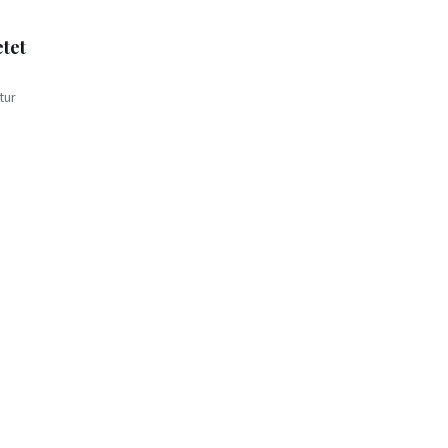
etet
tur