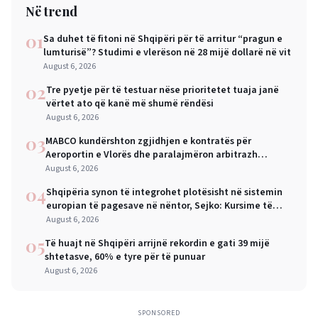
Në trend
01
Sa duhet të fitoni në Shqipëri për të arritur “pragun e
lumturisë”? Studimi e vlerëson në 28 mijë dollarë në vit
August 6, 2026
02
Tre pyetje për të testuar nëse prioritetet tuaja janë
vërtet ato që kanë më shumë rëndësi
August 6, 2026
03
MABCO kundërshton zgjidhjen e kontratës për
Aeroportin e Vlorës dhe paralajmëron arbitrazh
ndërkombëtar
August 6, 2026
04
Shqipëria synon të integrohet plotësisht në sistemin
europian të pagesave në nëntor, Sejko: Kursime të
mëdha për qytetarët dhe bizneset
August 6, 2026
05
Të huajt në Shqipëri arrijnë rekordin e gati 39 mijë
shtetasve, 60% e tyre për të punuar
August 6, 2026
SPONSORED