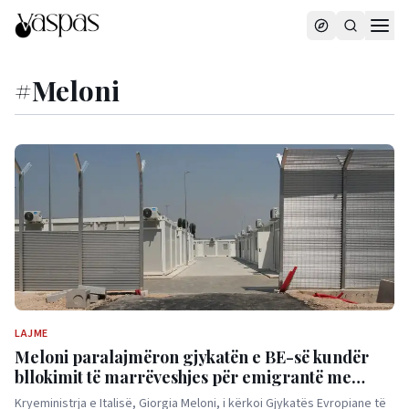
#
Meloni
LAJME
Meloni paralajmëron gjykatën e BE-së kundër
bllokimit të marrëveshjes për emigrantë me
Shqipërinë
Kryeministrja e Italisë, Giorgia Meloni, i kërkoi Gjykatës Evropiane të