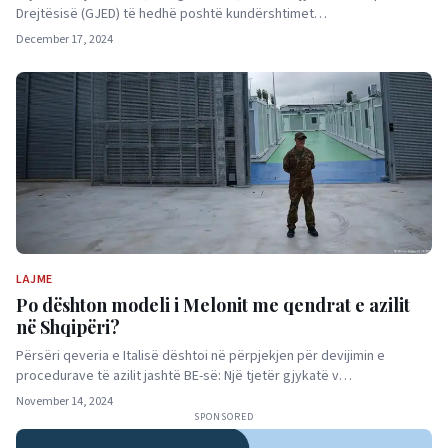
Drejtësisë (GJED) të hedhë poshtë kundërshtimet…
December 17, 2024
LAJME
Po dështon modeli i Melonit me qendrat e azilit
në Shqipëri?
Përsëri qeveria e Italisë dështoi në përpjekjen për devijimin e
procedurave të azilit jashtë BE-së: Një tjetër gjykatë v…
November 14, 2024
SPONSORED